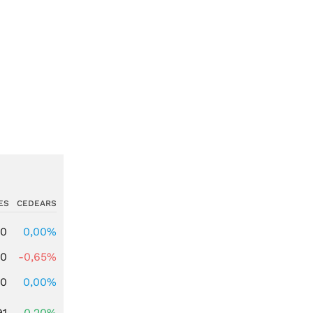
ES
CEDEARS
00
0,00%
00
-0,65%
00
0,00%
91
0,20%