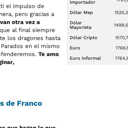
Importador
tí el impulso de
Dólar Mep
1520,
era, pero gracias a
van otra vez a
Dólar
1499,
Mayorista
rque al final siempre
e los dragones hasta
Dólar Cripto
1570,
 Parados en el mismo
Euro
1766,
defenderemos.
Te amo
Euro Informal
1764,
inar,
es de Franco
os que hagan lo que