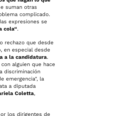
 se suman otras
problema complicado.
das expresiones se
a cola“
.
to rechazo que desde
o, en especial desde
ia a la candidatura
.
con alguien que hace
a discriminación
de emergencia", la
ata a diputada
riela Coletta
,
or los dirigentes de