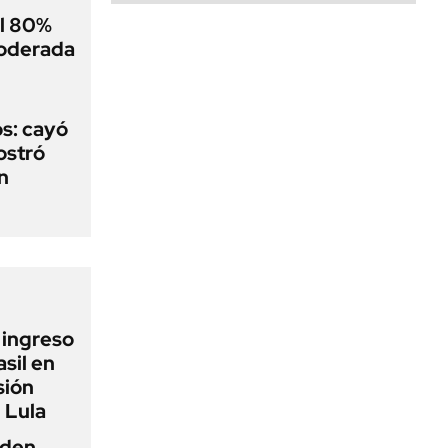
el 80%
moderada
s: cayó
ostró
n
l ingreso
sil en
sión
 Lula
iden