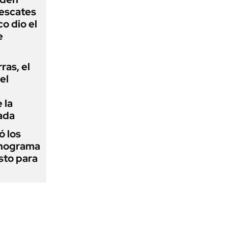
rescates
o dio el
e
rras, el
el
 la
ada
 los
onograma
sto para