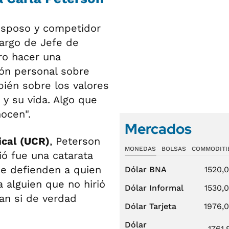
 esposo y competidor
cargo de Jefe de
ero hacer una
ón personal sobre
bién sobre los valores
 y su vida. Algo que
nocen".
Mercados
ical (UCR)
, Peterson
MONEDAS
BOLSAS
COMMODITI
ió fue una catarata
ue defienden a quien
Dólar BNA
1520,
 alguien que no hirió
Dólar Informal
1530,
ían si de verdad
Dólar Tarjeta
1976,
Dólar
1761,