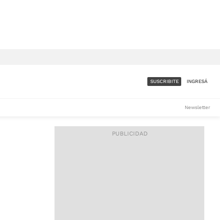
SUSCRIBITE
INGRESÁ
SUMATE A LA COMUNIDAD
Newsletter
DE ÁMBITO
LES
ACCESO FULL - $1.800/MES
ES
CORPORATIVO - CONSULTAR
Si tenés dudas comunicate
con nosotros a
IOS
suscripciones@ambito.com.ar
Llamanos al (54) 11 4556-
9147/48 o
al (54) 11 4449-3256 de lunes a