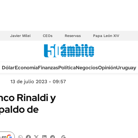
Javier Milei
CEOs
Reservas
Papa León XIV
Anuario autos 2026
Dólar
Economía
Finanzas
Política
Negocios
Opinión
Uruguay
TECNOLOGÍA
NOVEDADES FISCA
MÉXICO
13 de julio 2023 - 09:57
EDICTOS JUDICIAL
OPINIÓN
nco Rinaldi y
MULTAS
MUNDO
spaldo de
LICITACIONES
INFORMACIÓN GENERAL
CUADROS TARIFAR
ESPECTÁCULOS
RECALL
DEPORTES
 en