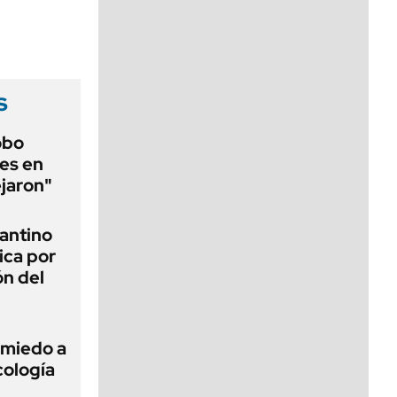
viernes de 10 a 18
s
obo
es en
ejaron"
fantino
ica por
ón del
 miedo a
cología