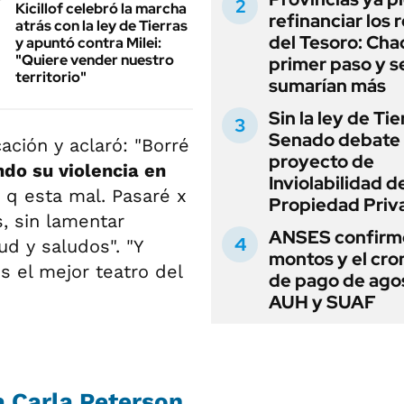
Kicillof celebró la marcha
refinanciar los 
atrás con la ley de Tierras
del Tesoro: Chac
y apuntó contra Milei:
"Quiere vender nuestro
primer paso y s
territorio"
sumarían más
Sin la ley de Tie
Senado debate 
ación y aclaró: "Borré
proyecto de
do su violencia en
Inviolabilidad de
 q esta mal. Pasaré x
Propiedad Priv
, sin lamentar
ANSES confirmó
ud y saludos". "Y
montos y el cr
s el mejor teatro del
de pago de ago
AUH y SUAF
a Carla Peterson