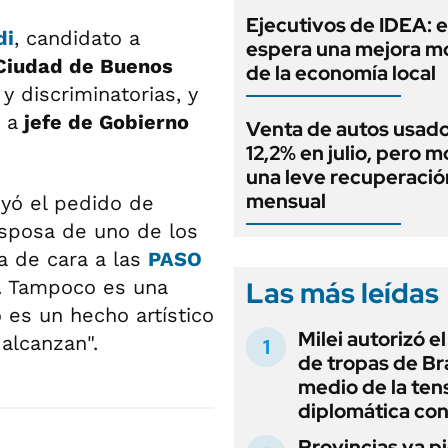
Ejecutivos de IDEA: 
di
, candidato a
espera una mejora 
iudad de Buenos
de la economía local
y discriminatorias, y
 a
jefe de Gobierno
Venta de autos usado
12,2% en julio, pero m
una leve recuperació
mensual
uyó el pedido de
esposa de uno de los
ña de cara a las
PASO
Las más leídas
n. Tampoco es una
o es un hecho artístico
Milei autorizó e
 alcanzan".
de tropas de Bra
medio de la ten
diplomática con
Provincias ya p