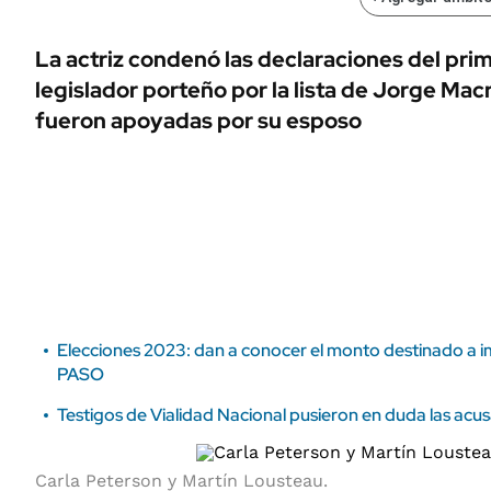
ÁMBITO DEBATE
Municipios
MEDIAKIT AMBITO DEBATE
La actriz condenó las declaraciones del pri
URUGUAY
legislador porteño por la lista de Jorge Mac
fueron apoyadas por su esposo
Elecciones 2023: dan a conocer el monto destinado a imp
PASO
Testigos de Vialidad Nacional pusieron en duda las acu
Carla Peterson y Martín Lousteau.