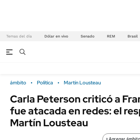
Temas del día
Dólar en vivo
Senado
REM
Brasil
NEGOCIOS
ÚLTIMAS NOTICIAS
Especiales Ámbito
ECONOMÍA
ámbito
Política
Martín Lousteau
Real Estate
Banco de Datos
Carla Peterson criticó a Fra
Sustentabilidad
Campo
fue atacada en redes: el re
Seguros
FINANZAS
ENERGY REPORT
Martín Lousteau
Dólar
POLÍTICA
Mercados
+
Agregar ámbito
Nacional