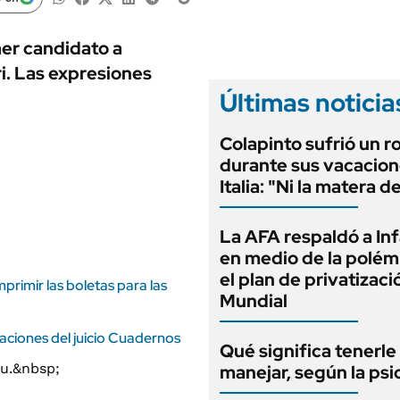
ANUARIO 2025
LIFESTYLE
EDICIÓN IMPRESA
AUTOS
mer candidato a
ri. Las expresiones
Últimas noticia
Colapinto sufrió un r
durante sus vacacion
Italia: "Ni la matera d
La AFA respaldó a In
en medio de la polém
el plan de privatizaci
rimir las boletas para las
Mundial
saciones del juicio Cuadernos
Qué significa tenerle
manejar, según la psi