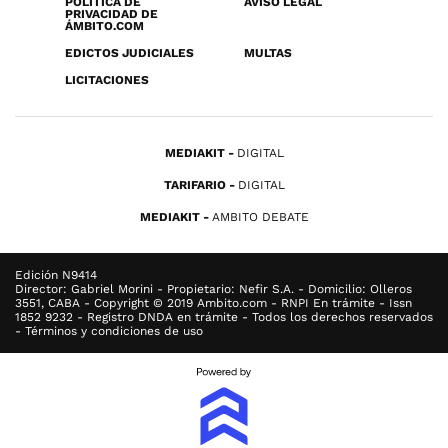
POLÍTICA DE
AVISO LEGAL
PRIVACIDAD DE
ÁMBITO.COM
EDICTOS JUDICIALES
MULTAS
LICITACIONES
MEDIAKIT
DIGITAL
TARIFARIO
DIGITAL
MEDIAKIT
AMBITO DEBATE
Edición N9414
Director: Gabriel Morini - Propietario: Nefir S.A. - Domicilio: Olleros
3551, CABA - Copyright © 2019 Ambito.com - RNPI En trámite - Issn
1852 9232 - Registro DNDA en trámite - Todos los derechos reservados
- Términos y condiciones de uso