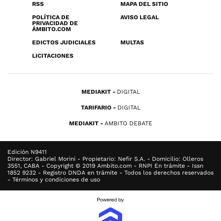
RSS
MAPA DEL SITIO
POLÍTICA DE
AVISO LEGAL
PRIVACIDAD DE
ÁMBITO.COM
EDICTOS JUDICIALES
MULTAS
LICITACIONES
MEDIAKIT
DIGITAL
TARIFARIO
DIGITAL
MEDIAKIT
AMBITO DEBATE
Edición N9411
Director: Gabriel Morini - Propietario: Nefir S.A. - Domicilio: Olleros
3551, CABA - Copyright © 2019 Ambito.com - RNPI En trámite - Issn
1852 9232 - Registro DNDA en trámite - Todos los derechos reservados
- Términos y condiciones de uso