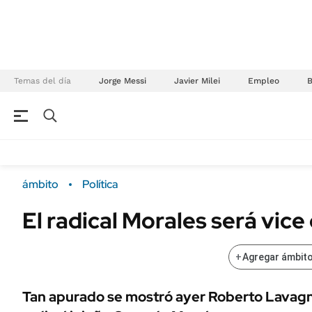
Temas del día
Jorge Messi
Javier Milei
Empleo
NEGOCIOS
ÚLTIMAS NOTICIAS
Especiales Ámbito
ECONOMÍA
ámbito
Política
Real Estate
Banco de Datos
El radical Morales será vic
Sustentabilidad
Campo
Seguros
FINANZAS
+
Agregar ámbito
ENERGY REPORT
Dólar
POLÍTICA
Mercados
Tan apurado se mostró ayer Roberto Lavagn
Nacional