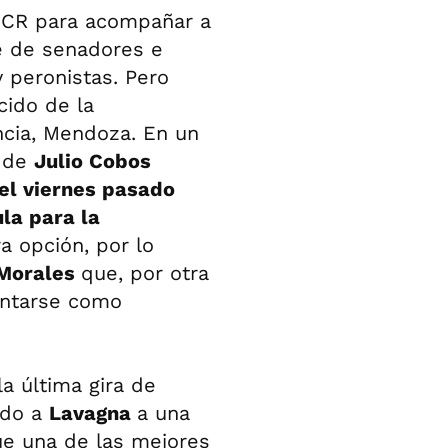
 UCR para acompañar a
ue de senadores e
y peronistas. Pero
cido de la
incia, Mendoza. En un
a de
Julio Cobos
el viernes pasado
la para la
ra opción, por lo
Morales
que, por otra
entarse como
la última gira de
ado a
Lavagna
a una
 fue una de las mejores