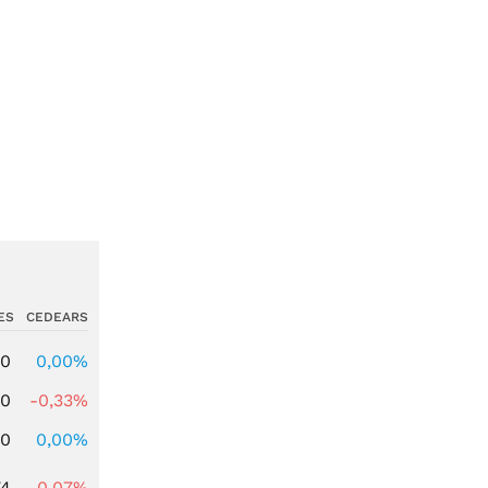
ES
CEDEARS
00
0,00%
00
-0,33%
00
0,00%
74
-0,07%