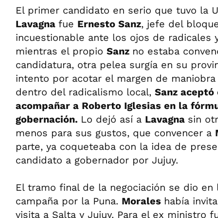
El primer candidato en serio que tuvo la
Lavagna
fue
Ernesto Sanz
, jefe del bloq
incuestionable ante los ojos de radicales 
mientras el propio
Sanz
no estaba conven
candidatura, otra pelea surgía en su prov
intento por acotar el margen de maniobr
dentro del radicalismo local,
Sanz aceptó 
acompañar a Roberto Iglesias en la fórmu
gobernación.
Lo dejó así a
Lavagna
sin ot
menos para sus gustos, que convencer a
parte, ya coqueteaba con la idea de pres
candidato a gobernador por Jujuy.
El tramo final de la negociación se dio en 
campaña por la Puna.
Morales
había invit
visita a Salta y Jujuy. Para el ex ministro