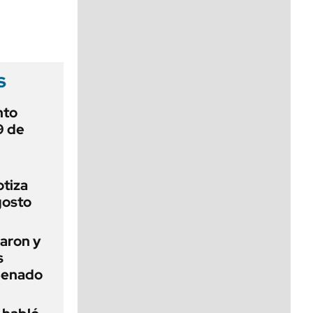
viernes de 10 a 18
s
nto
9 de
otiza
gosto
aron y
s
 Senado