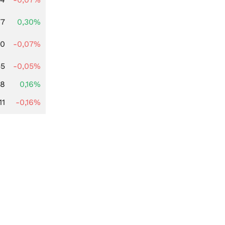
77
0,30%
50
-0,07%
55
-0,05%
88
0,16%
11
-0,16%