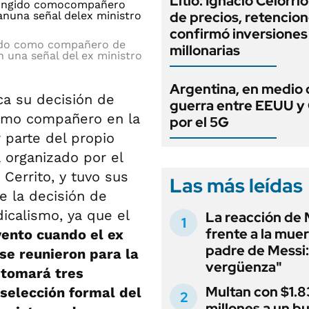
Litio: Ignacio Celorri
de precios, retencion
confirmó inversiones
gido como compañero de
millonarias
 una señal del ex ministro
Argentina, en medio 
ca su decisión de
guerra entre EEUU y
mo compañero en la
por el 5G
r parte del propio
 organizado por el
 Cerrito, y tuvo sus
Las más leídas
e la decisión de
icalismo, ya que el
La reacción de 
frente a la muer
vento cuando el ex
padre de Messi:
se reunieron para la
vergüenza"
e tomará tres
Multan con $1.8
selección formal del
millones a un b