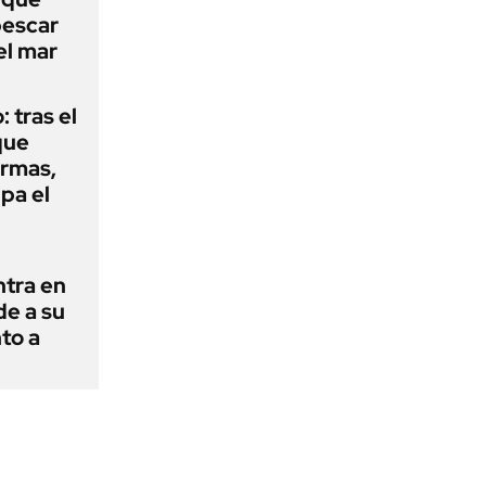
pescar
el mar
: tras el
que
armas,
ipa el
ntra en
de a su
to a