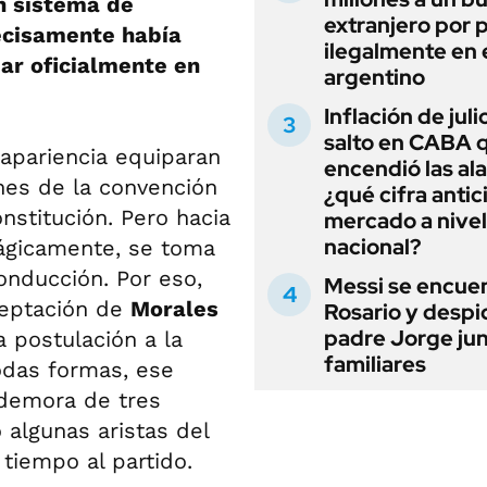
n sistema de
extranjero por 
recisamente había
ilegalmente en 
ar oficialmente en
argentino
Inflación de julio
salto en CABA 
apariencia equiparan
encendió las al
ones de la convención
¿qué cifra antic
nstitución. Pero hacia
mercado a nivel
nacional?
mágicamente, se toma
onducción. Por eso,
Messi se encue
ceptación de
Morales
Rosario y despi
padre Jorge jun
la postulación a la
familiares
todas formas, ese
 demora de tres
 algunas aristas del
tiempo al partido.