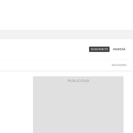
SUSCRIBITE
INGRESÁ
SUMATE A LA COMUNIDAD
Newsletter
DE ÁMBITO
LES
ACCESO FULL - $1.800/MES
ES
CORPORATIVO - CONSULTAR
Si tenés dudas comunicate
con nosotros a
IOS
suscripciones@ambito.com.ar
Llamanos al (54) 11 4556-
9147/48 o
al (54) 11 4449-3256 de lunes a