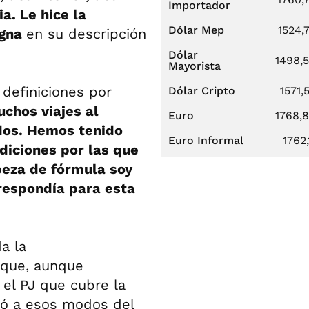
Importador
a. Le hice la
Dólar Mep
1524,
agna
en su descripción
Dólar
1498,
Mayorista
definiciones por
Dólar Cripto
1571,
chos viajes al
Euro
1768,
dos. Hemos tenido
Euro Informal
1762,
diciones por las que
beza de fórmula soy
rrespondía para esta
a la
s que, aunque
 el PJ que cubre la
bró a esos modos del