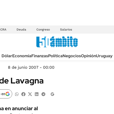
BCRA
Deuda
Congreso
Salarios
Anuario autos 2026
Dólar
Economía
Finanzas
Política
Negocios
Opinión
Uruguay
TECNOLOGÍA
NOVEDADES FISCA
MÉXICO
8 de junio 2007 - 00:00
EDICTOS JUDICIAL
OPINIÓN
e de Lavagna
MULTAS
MUNDO
LICITACIONES
INFORMACIÓN GENERAL
 en
CUADROS TARIFAR
ESPECTÁCULOS
RECALL
a en anunciar al
DEPORTES