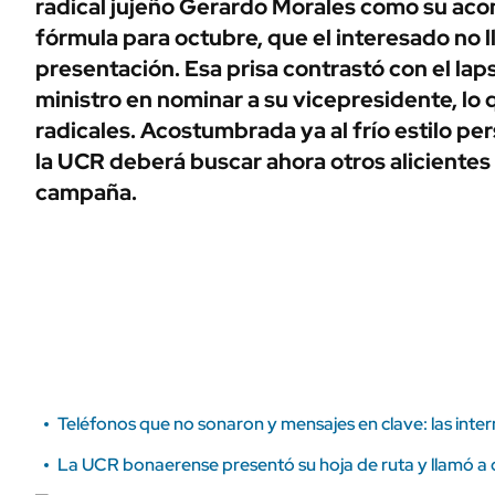
radical jujeño Gerardo Morales como su ac
ÁMBITO DEBATE
fórmula para octubre, que el interesado no l
Municipios
MEDIAKIT AMBITO DEBATE
presentación. Esa prisa contrastó con el lap
URUGUAY
ministro en nominar a su vicepresidente, lo 
radicales. Acostumbrada ya al frío estilo pe
la UCR deberá buscar ahora otros alicientes 
campaña.
Teléfonos que no sonaron y mensajes en clave: las inte
La UCR bonaerense presentó su hoja de ruta y llamó a c