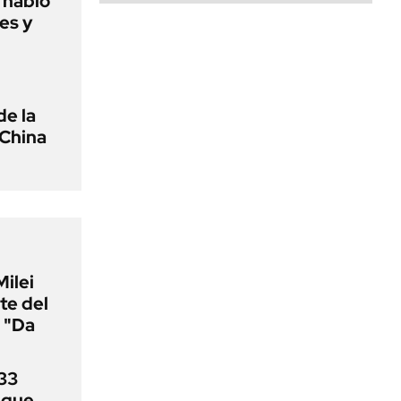
o habló
es y
de la
 China
Milei
te del
 "Da
33
uque