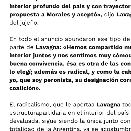
interior profundo del país y con trayectori
propuesta a Morales y aceptó»,
dijo
Lav
del jujeño.
En todo el anuncio abundaron ese tipo de 
parte de
Lavagna: «Hemos compartido mu
interior juntos y nos sentimos muy cómo
buena convivencia, ésa es otra de las con
lo elegí; además es radical, y como la ca
yo, que soy peronista, su designación co
coalición».
El radicalismo, que le aportaa
Lavagna
tod
estructurapartidaria en el interior del paí
devaluada, sigue siendo la única junto con
totalidad de la Argentina, ya se acostum