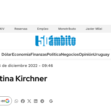
XIV
Reservas
Empleo
Monotributo
Javier Milei
Anuario autos 2026
Dólar
Economía
Finanzas
Política
Negocios
Opinión
Uruguay
TECNOLOGÍA
NOVEDADES FISCA
MÉXICO
8 de diciembre 2022 - 09:46
EDICTOS JUDICIAL
OPINIÓN
tina Kirchner
MULTAS
MUNDO
LICITACIONES
INFORMACIÓN GENERAL
CUADROS TARIFAR
ESPECTÁCULOS
 en
RECALL
DEPORTES