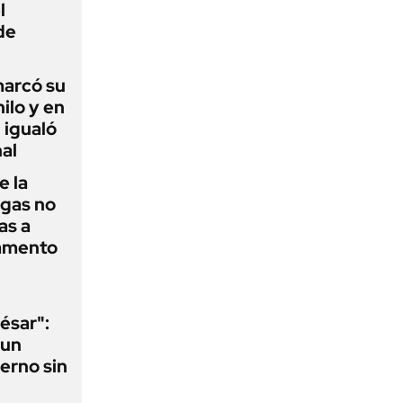
l
de
 marcó su
hilo y en
 igualó
al
e la
agas no
as a
camento
ésar":
 un
erno sin