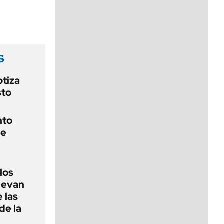
viernes de 10 a 18
s
otiza
sto
nto
de
 los
nuevan
 las
de la