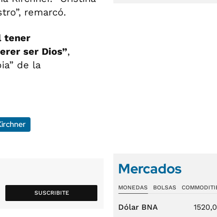
stro”, remarcó.
l tener
erer ser Dios”
,
ia” de la
Kirchner
Mercados
MONEDAS
BOLSAS
COMMODITI
SUSCRIBITE
Dólar BNA
1520,