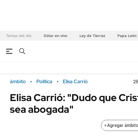
Temas del día
Dólar en vivo
Ley de Tierras
Papa León 
NEGOCIOS
ÚLTIMAS NOTICIAS
Especiales Ámbito
ECONOMÍA
ámbito
Política
Elisa Carrió
2
Real Estate
Banco de Datos
Elisa Carrió: "Dudo que Cris
Sustentabilidad
Campo
sea abogada"
Seguros
FINANZAS
ENERGY REPORT
Dólar
+
Agregar ámbito
POLÍTICA
Mercados
Nacional