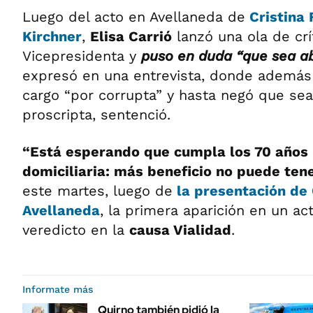
Luego del acto en Avellaneda de
Cristina
Kirchner
,
Elisa Carrió
lanzó una ola de crí
Vicepresidenta y
puso en duda “que sea a
expresó en una entrevista, donde además 
cargo “por corrupta” y hasta negó que sea 
proscripta, sentenció.
“Está esperando que cumpla los 70 años 
domiciliaria: más beneficio no puede ten
este martes, luego de
la presentación de
Avellaneda
, la primera aparición en un act
veredicto en la
causa Vialidad
.
Informate más
Quirno también pidió la