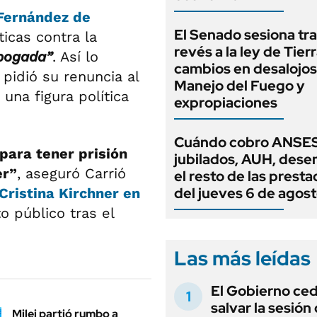
 Fernández de
El Senado sesiona tra
ticas contra la
revés a la ley de Tierr
bogada”
. Así lo
cambios en desalojos,
pidió su renuncia al
Manejo del Fuego y
una figura política
expropiaciones
Cuándo cobro ANSES
para tener prisión
jubilados, AUH, dese
er”
, aseguró Carrió
el resto de las prest
del jueves 6 de agos
Cristina Kirchner
en
o público tras el
Las más leídas
El Gobierno ce
salvar la sesión
Milei partió rumbo a