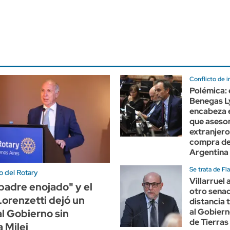
Conflicto de i
Polémica: 
Benegas L
encabeza
que aseso
extranjero
compra de 
Argentina
Se trata de Fl
o del Rotary
Villarruel 
"padre enojado" y el
otro senad
Lorenzetti dejó un
distancia t
al Gobiern
l Gobierno sin
de Tierras
 Milei