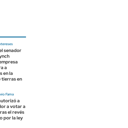
ntereses
el senador
ynch
 empresa
ra a
s en la
tierras en
avio Fama
autorizó a
or a votar a
ras el revés
o por la ley