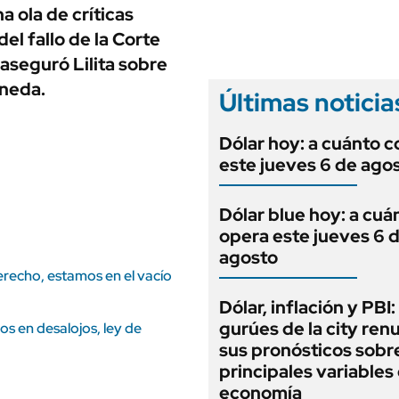
ANUARIO 2025
a ola de críticas
LIFESTYLE
EDICIÓN IMPRESA
el fallo de la Corte
AUTOS
 aseguró Lilita sobre
aneda.
Últimas noticia
Dólar hoy: a cuánto c
este jueves 6 de ago
Dólar blue hoy: a cuá
opera este jueves 6 
agosto
erecho, estamos en el vacío
Dólar, inflación y PBI:
gurúes de la city re
ios en desalojos, ley de
sus pronósticos sobre
principales variables 
economía