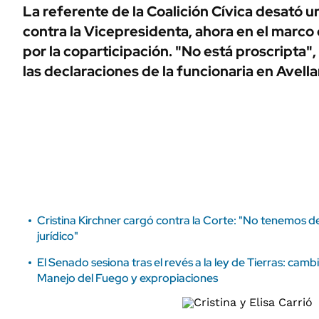
ÁMBITO DEBATE
La referente de la Coalición Cívica desató un
Municipios
contra la Vicepresidenta, ahora en el marco d
MEDIAKIT AMBITO DEBATE
URUGUAY
por la coparticipación. "No está proscripta",
las declaraciones de la funcionaria en Avell
Cristina Kirchner cargó contra la Corte: "No tenemos d
jurídico"
El Senado sesiona tras el revés a la ley de Tierras: camb
Manejo del Fuego y expropiaciones