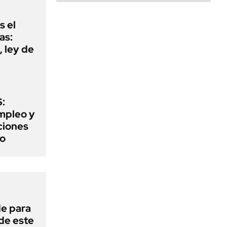
s el
as:
 ley de
:
mpleo y
aciones
to
de para
 de este