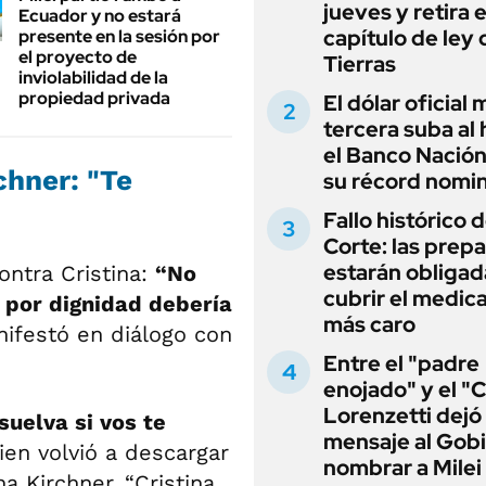
jueves y retira e
Ecuador y no estará
capítulo de ley 
presente en la sesión por
el proyecto de
Tierras
inviolabilidad de la
propiedad privada
El dólar oficial
tercera suba al 
el Banco Nación
chner: "Te
su récord nomin
Fallo histórico d
Corte: las prep
estarán obligad
ontra Cristina:
“No
cubrir el medi
 por dignidad debería
más caro
nifestó en diálogo con
Entre el "padre
enojado" y el "C
Lorenzetti dejó
suelva si vos te
mensaje al Gobi
uien volvió a descargar
nombrar a Milei
a Kirchner. “Cristina