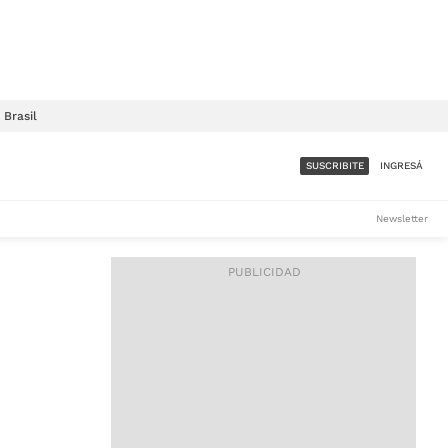
Brasil
SUSCRIBITE
INGRESÁ
SUMATE A LA COMUNIDAD
Newsletter
DE ÁMBITO
LES
ACCESO FULL - $1.800/MES
ES
CORPORATIVO - CONSULTAR
Si tenés dudas comunicate
con nosotros a
IOS
suscripciones@ambito.com.ar
Llamanos al (54) 11 4556-
9147/48 o
al (54) 11 4449-3256 de lunes a