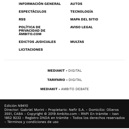
INFORMACIÓN GENERAL
AUTOS
ESPECTÁCULOS
TECNOLOGÍA
RSS
MAPA DEL SITIO
POLÍTICA DE
AVISO LEGAL
PRIVACIDAD DE
ÁMBITO.COM
EDICTOS JUDICIALES
MULTAS
LICITACIONES
MEDIAKIT
DIGITAL
TARIFARIO
DIGITAL
MEDIAKIT
AMBITO DEBATE
Edición N9410
Director: Gabriel Morini - Propietario: Nefir S.A. - Domicilio: Olleros
3551, CABA - Copyright © 2019 Ambito.com - RNPI En trámite - Issn
1852 9232 - Registro DNDA en trámite - Todos los derechos reservados
- Términos y condiciones de uso