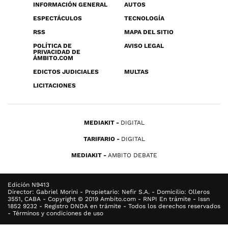
INFORMACIÓN GENERAL
AUTOS
ESPECTÁCULOS
TECNOLOGÍA
RSS
MAPA DEL SITIO
POLÍTICA DE
AVISO LEGAL
PRIVACIDAD DE
ÁMBITO.COM
EDICTOS JUDICIALES
MULTAS
LICITACIONES
MEDIAKIT
DIGITAL
TARIFARIO
DIGITAL
MEDIAKIT
AMBITO DEBATE
Edición N9413
Director: Gabriel Morini - Propietario: Nefir S.A. - Domicilio: Olleros
3551, CABA - Copyright © 2019 Ambito.com - RNPI En trámite - Issn
1852 9232 - Registro DNDA en trámite - Todos los derechos reservados
- Términos y condiciones de uso