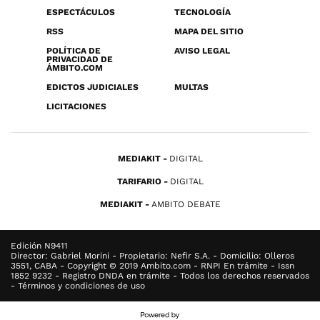
ESPECTÁCULOS
TECNOLOGÍA
RSS
MAPA DEL SITIO
POLÍTICA DE
AVISO LEGAL
PRIVACIDAD DE
ÁMBITO.COM
EDICTOS JUDICIALES
MULTAS
LICITACIONES
MEDIAKIT
DIGITAL
TARIFARIO
DIGITAL
MEDIAKIT
AMBITO DEBATE
Edición N9411
Director: Gabriel Morini - Propietario: Nefir S.A. - Domicilio: Olleros
3551, CABA - Copyright © 2019 Ambito.com - RNPI En trámite - Issn
1852 9232 - Registro DNDA en trámite - Todos los derechos reservados
- Términos y condiciones de uso