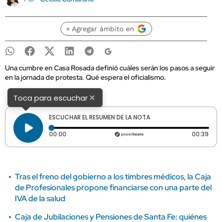
+ Agregar ámbito en
Una cumbre en Casa Rosada definió cuáles serán los pasos a seguir
en la jornada de protesta. Qué espera el oficialismo.
×
Toca para escuchar
ESCUCHAR EL RESUMEN DE LA NOTA
Tiempo transcurrido: 0 segundos
Dura
00:00
00:39
Tras el freno del gobierno a los timbres médicos, la Caja
de Profesionales propone financiarse con una parte del
IVA de la salud
Caja de Jubilaciones y Pensiones de Santa Fe: quiénes