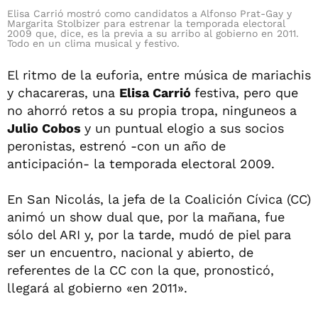
Elisa Carrió mostró como candidatos a Alfonso Prat-Gay y
Margarita Stolbizer para estrenar la temporada electoral
2009 que, dice, es la previa a su arribo al gobierno en 2011.
Todo en un clima musical y festivo.
El ritmo de la euforia, entre música de mariachis
y chacareras, una
Elisa Carrió
festiva, pero que
no ahorró retos a su propia tropa, ninguneos a
Julio Cobos
y un puntual elogio a sus socios
peronistas, estrenó -con un año de
anticipación- la temporada electoral 2009.
En San Nicolás, la jefa de la Coalición Cívica (CC)
animó un show dual que, por la mañana, fue
sólo del ARI y, por la tarde, mudó de piel para
ser un encuentro, nacional y abierto, de
referentes de la CC con la que, pronosticó,
llegará al gobierno «en 2011».