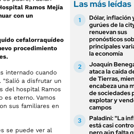
Las más leídas
 Hospital Ramos Mejía
nuar con un
Dólar, inflación 
gurúes de la cit
renuevan sus
pronósticos sob
quido cefalorraquídeo
principales vari
nuevo procedimiento
la economía
es.
Joaquín Beneg
ataca la caída de
as internado cuando
de Tierras, mie
 "Salió a disfrutar un
encabeza una 
es del hospital Ramos
de sociedades 
nto es eterno. Vamos
explotar y vend
on sus familiares en
campos
Paladini: "La in
está casi contro
es se puede ver al
pero aún falta 