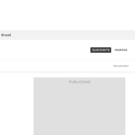
Brasil
SUSCRIBITE
INGRESÁ
SUMATE A LA COMUNIDAD
Newsletter
DE ÁMBITO
LES
ACCESO FULL - $1.800/MES
ES
CORPORATIVO - CONSULTAR
Si tenés dudas comunicate
con nosotros a
IOS
suscripciones@ambito.com.ar
Llamanos al (54) 11 4556-
9147/48 o
al (54) 11 4449-3256 de lunes a