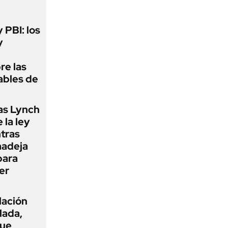
y PBI: los
y
re las
ables de
as Lynch
 la ley
ntras
madeja
para
er
flación
lada,
que