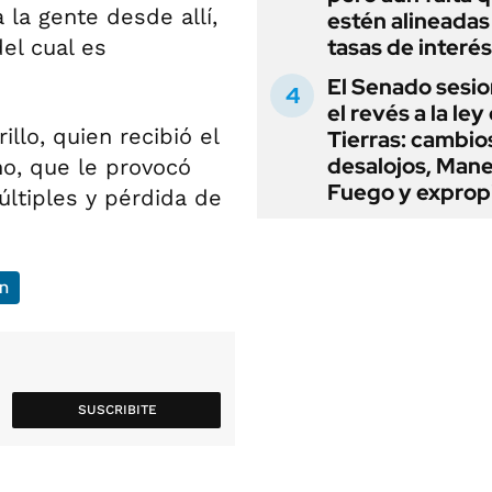
la gente desde allí,
estén alineadas 
tasas de interés
el cual es
El Senado sesio
el revés a la ley
illo, quien recibió el
Tierras: cambio
desalojos, Mane
o, que le provocó
Fuego y exprop
ltiples y pérdida de
n
SUSCRIBITE