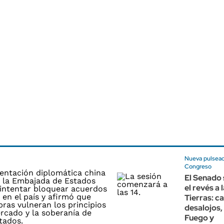
Nueva pulsead
Congreso
El Senado 
el revés a 
Tierras: c
desalojos,
Fuego y