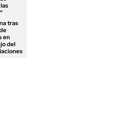
las
"
na tras
 de
s en
jo del
iaciones