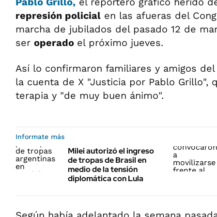
Pablo Grillo,
el reportero gráfico herido d
represión policial
en las afueras del Cong
marcha de jubilados del pasado 12 de mar
ser
operado
el próximo jueves.
Así lo confirmaron familiares y amigos del
la cuenta de X "Justicia por Pablo Grillo",
terapia y "de muy buen ánimo".
Informate más
Milei autorizó el ingreso
de tropas de Brasil en
medio de la tensión
diplomática con Lula
Según había adelantado la semana pasada