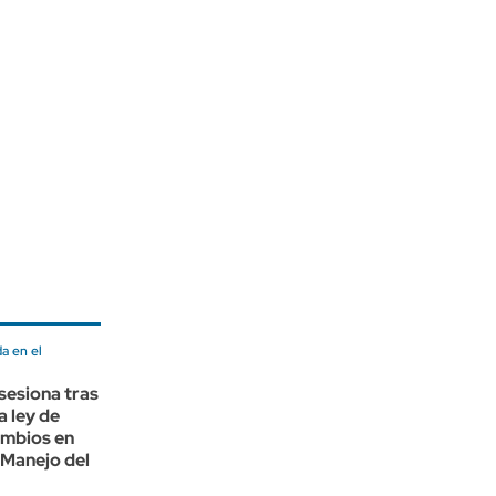
a en el
sesiona tras
la ley de
ambios en
 Manejo del