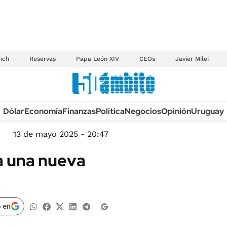
nch
Reservas
Papa León XIV
CEOs
Javier Milei
Anuario autos 2026
Dólar
Economía
Finanzas
Política
Negocios
Opinión
Uruguay
TECNOLOGÍA
NOVEDADES FISCA
MÉXICO
13 de mayo 2025 - 20:47
EDICTOS JUDICIAL
OPINIÓN
a una nueva
MULTAS
MUNDO
LICITACIONES
INFORMACIÓN GENERAL
CUADROS TARIFAR
ESPECTÁCULOS
 en
RECALL
DEPORTES