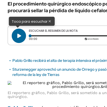
ÁMBITO DEBATE
El procedimiento quirúrgico endoscópico por
Municipios
procurará sellar la pérdida de líquido cefal
MEDIAKIT AMBITO DEBATE
URUGUAY
×
Toca para escuchar
ESCUCHAR EL RESUMEN DE LA NOTA
Tiempo transcurrido: 0 segundos
00:00
Pablo Grillo recibirá el alta de terapia intensiva el próx
Sturzenegger aprovechó un anuncio de Orrego y pasó f
reforma de la ley de Tierras
El reportero gráfico, Pablo Grillo, será sometido a 
quirúrgico.