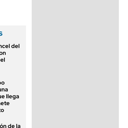
viernes de 10 a 18
s
ncel del
con
 el
bo
una
ue llega
mete
to
ón de la