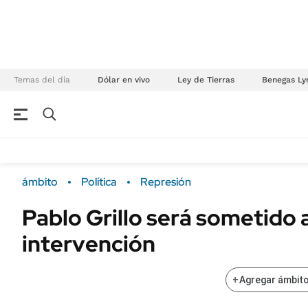
Temas del día
Dólar en vivo
Ley de Tierras
Benegas Ly
NEGOCIOS
ÚLTIMAS NOTICIAS
Especiales Ámbito
ECONOMÍA
ámbito
Política
Represión
Real Estate
Banco de Datos
Pablo Grillo será sometido 
Sustentabilidad
Campo
intervención
Seguros
FINANZAS
ENERGY REPORT
Dólar
+
Agregar ámbito
POLÍTICA
Mercados
Nacional