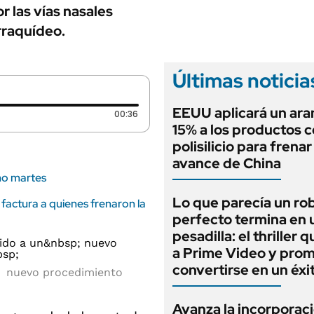
ANUARIO 2025
 las vías nasales
LIFESTYLE
EDICIÓN IMPRESA
orraquídeo.
AUTOS
Últimas noticia
EEUU aplicará un ara
Duración: 36 segundos
00:36
15% a los productos 
polisilicio para frenar
avance de China
imo martes
Lo que parecía un ro
actura a quienes frenaron la
perfecto termina en 
pesadilla: el thriller q
a Prime Video y pro
convertirse en un éxi
un nuevo procedimiento
Avanza la incorporaci