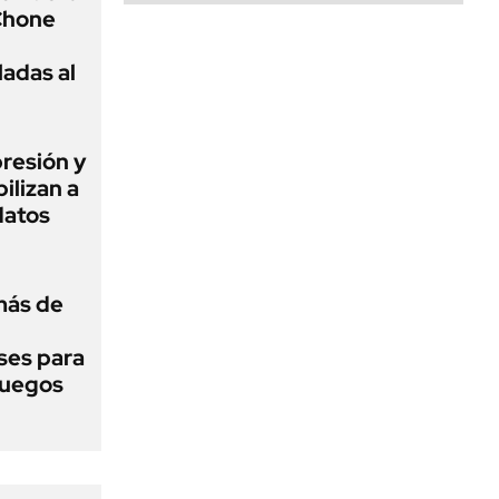
Chone
ladas al
presión y
ilizan a
datos
más de
ses para
 Juegos