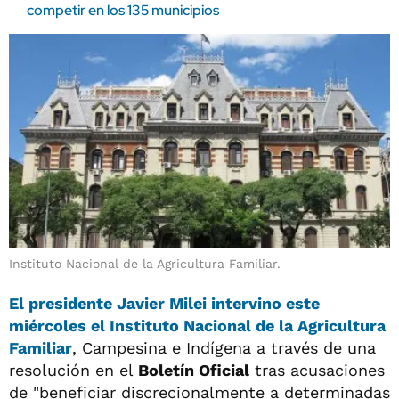
competir en los 135 municipios
Instituto Nacional de la Agricultura Familiar.
El
presidente Javier Milei
intervino este
miércoles el
Instituto Nacional de la Agricultura
Familiar
, Campesina e Indígena a través de una
resolución en el
Boletín Oficial
tras acusaciones
de "beneficiar discrecionalmente a determinadas