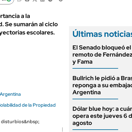
ANUARIO 2025
LIFESTYLE
EDICIÓN IMPRESA
AUTOS
rtancia a la
. Se sumarán al ciclo
Últimas noticia
yectorias escolares.
El Senado bloqueó el
remoto de Fernández
y Fama
Bullrich le pidió a Bra
reponga a su embaja
Argentina
n Argentina
violabilidad de la Propiedad
Dólar blue hoy: a cuá
opera este jueves 6 
agosto