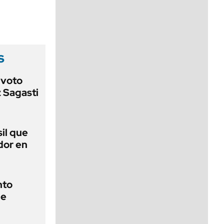
viernes de 10 a 18
s
 voto
 Sagasti
sil que
dor en
nto
de