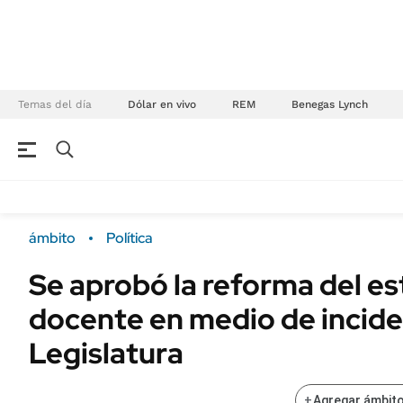
Temas del día
Dólar en vivo
REM
Benegas Lynch
NEGOCIOS
ÚLTIMAS NOTICIAS
Especiales Ámbito
ECONOMÍA
ámbito
Política
Real Estate
Banco de Datos
Se aprobó la reforma del e
Sustentabilidad
Campo
docente en medio de incide
Seguros
FINANZAS
ENERGY REPORT
Legislatura
Dólar
POLÍTICA
Mercados
+
Agregar ámbito
Nacional