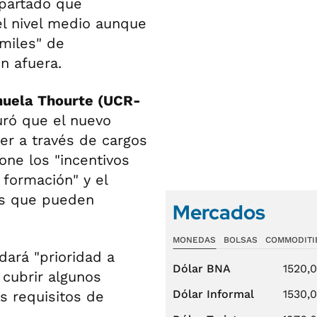
partado que
el nivel medio aunque
"miles" de
n afuera.
uela Thourte (UCR-
uró que el nuevo
er a través de cargos
ne los "incentivos
 formación" y el
es que pueden
Mercados
MONEDAS
BOLSAS
COMMODITI
ará "prioridad a
Dólar BNA
1520,
 cubrir algunos
Dólar Informal
1530,
s requisitos de