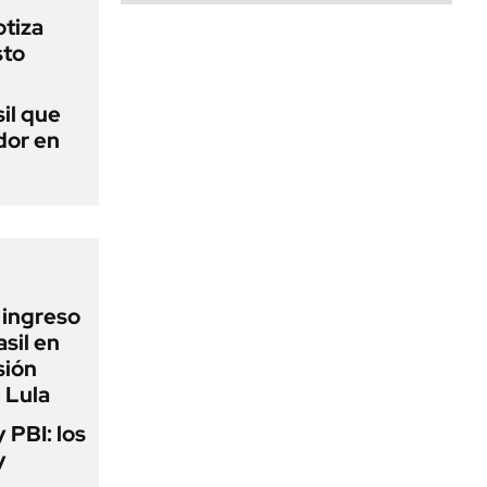
otiza
sto
sil que
dor en
l ingreso
sil en
sión
 Lula
y PBI: los
y