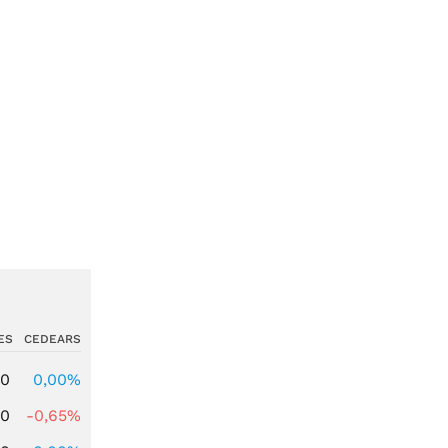
ES
CEDEARS
00
0,00%
00
-0,65%