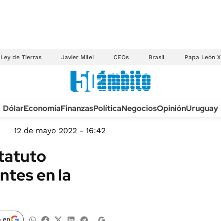
Ley de Tierras
Javier Milei
CEOs
Brasil
Papa León X
Anuario autos 2026
Dólar
Economía
Finanzas
Política
Negocios
Opinión
Uruguay
TECNOLOGÍA
NOVEDADES FISCA
MÉXICO
12 de mayo 2022 - 16:42
EDICTOS JUDICIAL
OPINIÓN
statuto
MULTAS
MUNDO
ntes en la
LICITACIONES
INFORMACIÓN GENERAL
CUADROS TARIFAR
ESPECTÁCULOS
RECALL
DEPORTES
 en