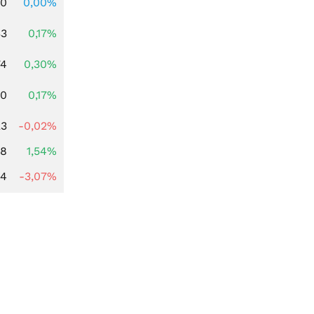
00
0,00%
33
0,17%
74
0,30%
00
0,17%
23
-0,02%
68
1,54%
44
-3,07%