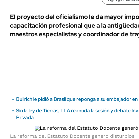
ÁMBITO DEBATE
Municipios
MEDIAKIT AMBITO DEBATE
El proyecto del oficialismo le da mayor impo
URUGUAY
capacitación profesional que a la antigüedad
maestros especialistas y coordinador de tra
Bullrich le pidió a Brasil que reponga a su embajador e
Sin la ley de Tierras, LLA reanuda la sesión y debate In
Privada
La reforma del Estatuto Docente generó disturbios