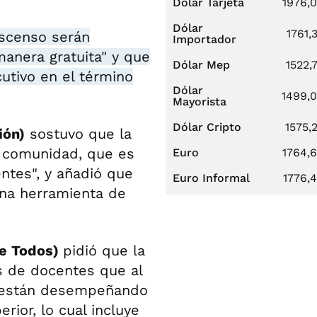
Dólar Tarjeta
1976,
Dólar
1761,
ascenso serán
Importador
anera gratuita" y que
Dólar Mep
1522,
utivo en el término
Dólar
1499,
Mayorista
Dólar Cripto
1575,
ión)
sostuvo que la
a comunidad, que es
Euro
1764,
ntes", y añadió que
Euro Informal
1776,
una herramienta de
de Todos)
pidió que la
es de docentes que al
y están desempeñando
rior, lo cual incluye