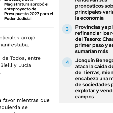
Magistratura aprobó el
pronósticos sob
anteproyecto de
principales vari
Presupuesto 2027 para el
la economía
Poder Judicial
Provincias ya p
refinanciar los 
liciales arrojó
del Tesoro: Chac
manifestaba.
primer paso y s
sumarían más
e de Todos, entre
Joaquín Beneg
Bielli y Lucía
ataca la caída de
.
de Tierras, mie
encabeza una 
de sociedades 
explotar y vend
campos
 a favor mientras que
Izquierda se