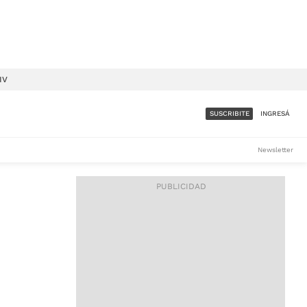
IV
SUSCRIBITE
INGRESÁ
SUMATE A LA COMUNIDAD
Newsletter
DE ÁMBITO
LES
ACCESO FULL - $1.800/MES
ES
CORPORATIVO - CONSULTAR
Si tenés dudas comunicate
con nosotros a
IOS
suscripciones@ambito.com.ar
Llamanos al (54) 11 4556-
9147/48 o
al (54) 11 4449-3256 de lunes a