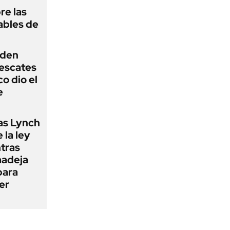
re las
ables de
iden
rescates
o dio el
e
as Lynch
 la ley
ntras
madeja
para
er