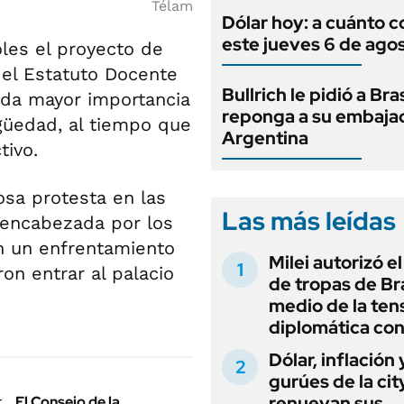
Télam
Dólar hoy: a cuánto c
este jueves 6 de ago
les el proyecto de
el Estatuto Docente
Bullrich le pidió a Bra
e da mayor importancia
reponga a su embaja
igüedad, al tiempo que
Argentina
tivo.
sa protesta en las
Las más leídas
o encabezada por los
n un enfrentamiento
Milei autorizó e
on entrar al palacio
de tropas de Bra
medio de la ten
diplomática con
Dólar, inflación 
gurúes de la cit
renuevan sus
El Consejo de la