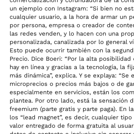
un ejemplo con Instagram: “Si bien no est
cualquier usuario, a la hora de armar un p
por persona, empresa o creador de conten
las redes venden, y lo hacen con una pro
personalizada, canalizada por lo general v
Esto puede ocurrir también con la segunda
Precio. Dice Boeri: “Por la alta posibilid
hay en línea y gracias a la tecnología, la f
más dinámica”, explica. Y se explaya: “Se 
microprecios o precios más bajos o de gan
especialmente en servicios, están los co
plantea. Por otro lado, está la sensación d
freemium (parte gratis y parte paga). En 
los “lead magnet”, es decir, cualquier tip
valor entregado de forma gratuita al usua
datos de contacto o inclusive sin esperar