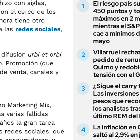
hizo con siglas,
El riesgo país s
450 puntos y t
ron el cerco de los
máximos en 2 m
hora tiene otro
mientras el S&
 a las
redes sociales
,
cae a mínimos 
mayo
Villarruel recha
 difusión
urbi et orbi
pedido de renu
io, Promoción (que
Quirno y redobl
de venta, canales y
tensión con el 
¿Sigue el carry
Las inversiones
pesos que rec
o Marketing Mix,
los analistas tra
 varias fallidas
último REM de
años la gran tarea
La inflación en
as redes sociales, que
saltó al 2,9% en j
s consumidores, y