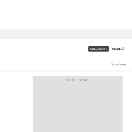
SUSCRIBITE
INGRESÁ
SUMATE A LA COMUNIDAD
Newsletter
DE ÁMBITO
LES
ACCESO FULL - $1.800/MES
ES
CORPORATIVO - CONSULTAR
Si tenés dudas comunicate
con nosotros a
IOS
suscripciones@ambito.com.ar
Llamanos al (54) 11 4556-
9147/48 o
al (54) 11 4449-3256 de lunes a