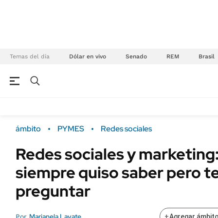
Temas del día
Dólar en vivo
Senado
REM
Brasil
NEGOCIOS
ÚLTIMAS NOTICIAS
Especiales Ámbito
ECONOMÍA
ámbito
PYMES
Redes sociales
Real Estate
Banco de Datos
Redes sociales y marketing:
Sustentabilidad
Campo
siempre quiso saber pero t
Seguros
FINANZAS
ENERGY REPORT
preguntar
Dólar
POLÍTICA
Mercados
Marianela Lavate
Por
+
Agregar ámbito
Nacional