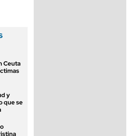
viernes de 10 a 18
s
n Ceuta
íctimas
ud y
o que se
a
io
ristina