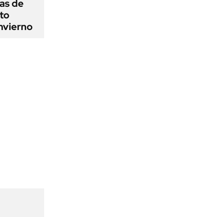
as de
cto
nvierno