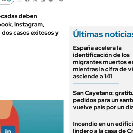
ANUARIO 2025
LIFESTYLE
EDICIÓN IMPRESA
AUTOS
décadas deben
book, Instagram,
Últimas noticia
 dos casos exitosos y
España acelera la
identificación de los
migrantes muertos e
mientras la cifra de v
asciende a 141
San Cayetano: gratit
pedidos para un sant
vuelve país por un dí
Incendio en un edific
lindero a la casa de C