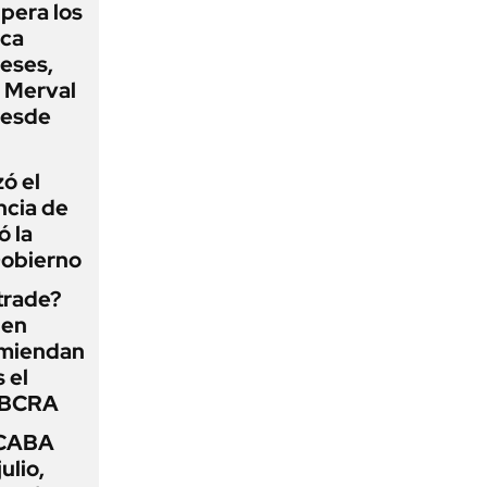
upera los
oca
eses,
P Merval
desde
zó el
ncia de
ó la
Gobierno
 trade?
 en
omiendan
s el
l BCRA
 CABA
ulio,