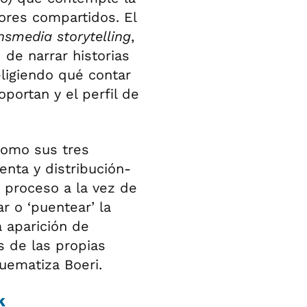
lores compartidos. El
nsmedia
storytelling
,
 de narrar historias
eligiendo qué contar
portan y el perfil de
como sus tres
enta y distribución-
 proceso a la vez de
r o ‘puentear’ la
a aparición de
s de las propias
uematiza Boeri.
k