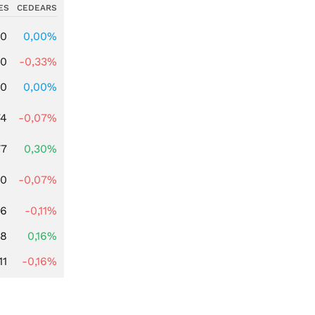
ES
CEDEARS
00
0,00%
00
-0,33%
00
0,00%
74
-0,07%
77
0,30%
50
-0,07%
76
-0,11%
88
0,16%
11
-0,16%