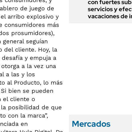
con fuertes sub
tablero de juego de
servicios y efe
vacaciones de i
el arribo explosivo y
 de consumidores más
ados prosumidores),
en general seguían
del cliente. Hoy, la
s desafía y empuja a
 otorga a la vez una
 a las y los
o al Producto, lo más
 Si bien se pueden
 el cliente o
 la posibilidad de que
to con la marca”,
Mercados
enciada en
ltora Hula Digital. Da