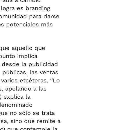
 logra es branding
 comunidad para darse
los potenciales más
que aquello que
punto implica
 desde la publicidad
 públicas, las ventas
 varios etcéteras. “Lo
s, apelando a las
 explica la
l denominado
 Que no sólo se trata
esa, sino que remite a
 no) que contemple la