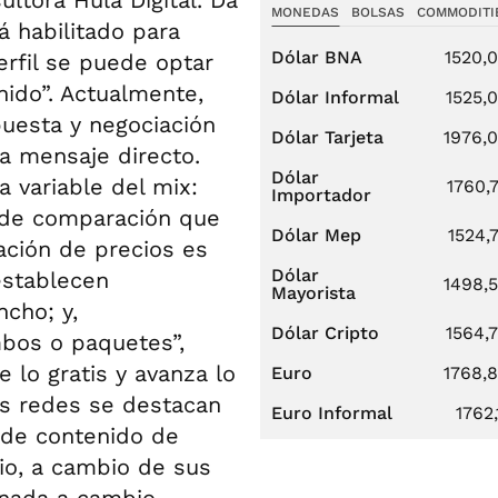
MONEDAS
BOLSAS
COMMODITI
á habilitado para
Dólar BNA
1520,
erfil se puede optar
ido”. Actualmente,
Dólar Informal
1525,
puesta y negociación
Dólar Tarjeta
1976,
ía mensaje directo.
Dólar
 variable del mix:
1760,
Importador
ad de comparación que
Dólar Mep
1524,
ijación de precios es
Dólar
establecen
1498,
Mayorista
cho; y,
Dólar Cripto
1564,
mbos o paquetes”,
e lo gratis y avanza lo
Euro
1768,
las redes se destacan
Euro Informal
1762,
o de contenido de
rio, a cambio de sus
 nada a cambio