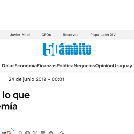
Javier Milei
CEOs
Reservas
Papa León XIV
Anuario autos 2026
Dólar
Economía
Finanzas
Política
Negocios
Opinión
Uruguay
TECNOLOGÍA
NOVEDADES FISCA
MÉXICO
24 de junio 2019 - 00:01
EDICTOS JUDICIAL
OPINIÓN
 lo que
MULTAS
MUNDO
emía
LICITACIONES
INFORMACIÓN GENERAL
CUADROS TARIFAR
ESPECTÁCULOS
RECALL
DEPORTES
 en