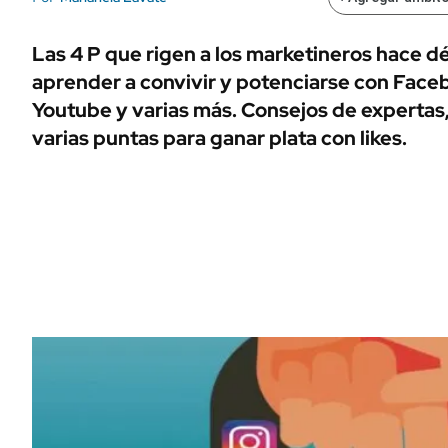
ÁMBITO DEBATE
Municipios
MEDIAKIT AMBITO DEBATE
Las 4 P que rigen a los marketineros hace 
URUGUAY
aprender a convivir y potenciarse con Face
Youtube y varias más. Consejos de expertas,
varias puntas para ganar plata con likes.