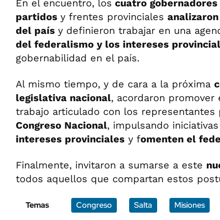
En el encuentro, los
cuatro gobernadores 
partidos
y frentes provinciales
analizaron
del país
y definieron trabajar en una ag
del federalismo y los intereses provincia
gobernabilidad en el país.
Al mismo tiempo, y de cara a la próxima
c
legislativa nacional
, acordaron promover 
trabajo articulado con los representantes 
Congreso Nacional
, impulsando iniciativa
intereses provinciales
y f
omenten el fede
Finalmente, invitaron a sumarse a este
nu
todos aquellos que compartan estos post
Temas
Congreso
Salta
Misiones