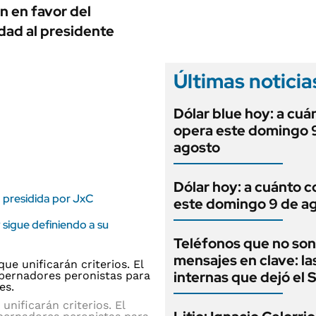
ANUARIO 2025
n en favor del
LIFESTYLE
EDICIÓN IMPRESA
idad al presidente
AUTOS
Últimas noticia
Dólar blue hoy: a cuá
opera este domingo 
agosto
Dólar hoy: a cuánto c
a presidida por JxC
este domingo 9 de a
y sigue definiendo a su
Teléfonos que no son
mensajes en clave: la
internas que dejó el
nificarán criterios. El