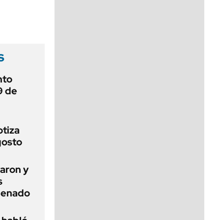
viernes de 10 a 18
s
nto
9 de
otiza
gosto
aron y
s
 Senado