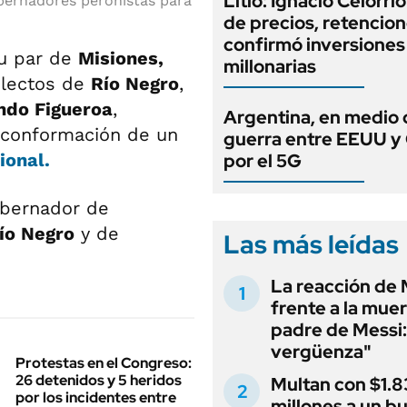
Litio: Ignacio Celorri
obernadores peronistas para
de precios, retencion
confirmó inversiones
su par de
Misiones,
millonarias
electos de
Río Negro
,
ndo Figueroa
,
Argentina, en medio 
 conformación de un
guerra entre EEUU y
ional.
por el 5G
obernador de
ío Negro
y de
Las más leídas
La reacción de 
frente a la muer
padre de Messi:
vergüenza"
Protestas en el Congreso:
26 detenidos y 5 heridos
Multan con $1.8
por los incidentes entre
millones a un b