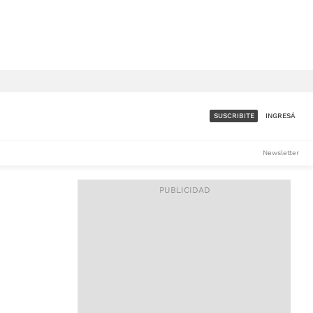
SUSCRIBITE
INGRESÁ
SUMATE A LA COMUNIDAD
Newsletter
DE ÁMBITO
LES
ACCESO FULL - $1.800/MES
ES
CORPORATIVO - CONSULTAR
Si tenés dudas comunicate
con nosotros a
IOS
suscripciones@ambito.com.ar
Llamanos al (54) 11 4556-
9147/48 o
al (54) 11 4449-3256 de lunes a