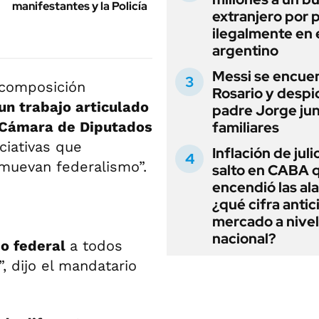
manifestantes y la Policía
extranjero por 
ilegalmente en 
argentino
Messi se encue
 composición
Rosario y despi
n trabajo articulado
padre Jorge jun
Cámara de Diputados
familiares
ciativas que
Inflación de julio
omuevan federalismo”.
salto en CABA 
encendió las al
¿qué cifra antic
mercado a nivel
nacional?
io federal
a todos
 dijo el mandatario