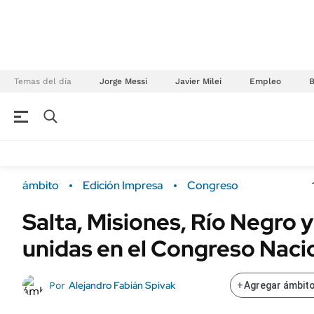
Temas del día
Jorge Messi
Javier Milei
Empleo
NEGOCIOS
ÚLTIMAS NOTICIAS
Especiales Ámbito
ECONOMÍA
ámbito
Edición Impresa
Congreso
Real Estate
Banco de Datos
Salta, Misiones, Río Negro 
Sustentabilidad
Campo
unidas en el Congreso Naci
Seguros
FINANZAS
ENERGY REPORT
Dólar
Alejandro Fabián Spivak
Por
+
Agregar ámbito
POLÍTICA
Mercados
Nacional