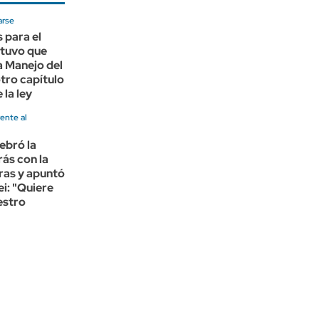
arse
 para el
 tuvo que
a Manejo del
otro capítulo
 la ley
rente al
lebró la
ás con la
rras y apuntó
ei: "Quiere
estro