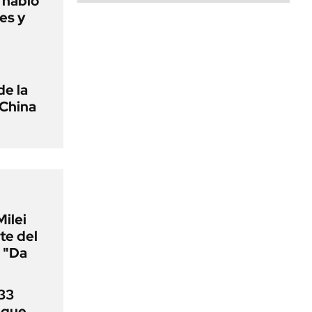
o habló
es y
de la
 China
Milei
te del
 "Da
33
uque