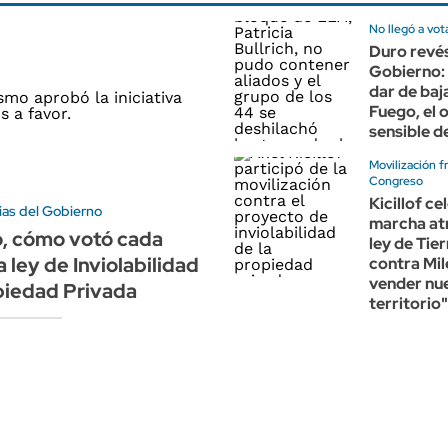
No llegó a vot
Duro revés
Gobierno:
dar de baj
Fuego, el 
sensible de
Movilización f
Congreso
Kicillof ce
ias del Gobierno
marcha atr
o, cómo votó cada
ley de Tie
 ley de Inviolabilidad
contra Mil
vender nu
piedad Privada
territorio"