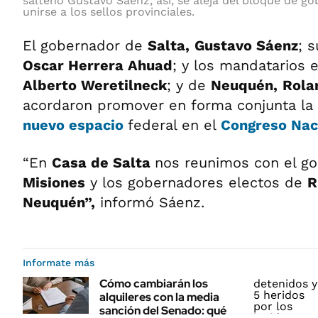
salteño Gustavo Sáenz, así, se aleja del bloque de g
unirse a los sellos provinciales.
El gobernador de
Salta,
Gustavo Sáenz
; 
Oscar Herrera Ahuad
; y los mandatarios 
Alberto Weretilneck
; y de
Neuquén,
Rola
acordaron promover en forma conjunta la
nuevo espacio
federal en el
Congreso Nac
“En
Casa de Salta
nos reunimos con el g
Misiones
y los gobernadores electos de
R
Neuquén”,
informó Sáenz.
Informate más
Cómo cambiarán los
alquileres con la media
sanción del Senado: qué