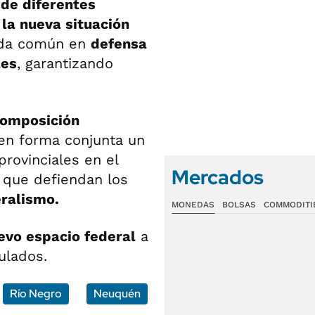
de diferentes
 la nueva situación
enda común en
defensa
les
, garantizando
omposición
en forma conjunta un
provinciales en el
Mercados
s que defiendan los
ralismo.
MONEDAS
BOLSAS
COMMODITI
evo espacio federal
a
ulados.
Río Negro
Neuquén