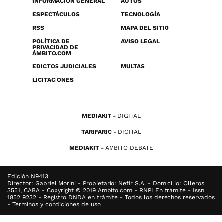
INFORMACIÓN GENERAL
AUTOS
ESPECTÁCULOS
TECNOLOGÍA
RSS
MAPA DEL SITIO
POLÍTICA DE
AVISO LEGAL
PRIVACIDAD DE
ÁMBITO.COM
EDICTOS JUDICIALES
MULTAS
LICITACIONES
MEDIAKIT
DIGITAL
TARIFARIO
DIGITAL
MEDIAKIT
AMBITO DEBATE
Edición N9413
Director: Gabriel Morini - Propietario: Nefir S.A. - Domicilio: Olleros
3551, CABA - Copyright © 2019 Ambito.com - RNPI En trámite - Issn
1852 9232 - Registro DNDA en trámite - Todos los derechos reservados
- Términos y condiciones de uso