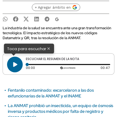
+ Agregar ámbito en
La industria de la salud se encuentra ante una gran transformación
tecnológica. El impacto estratégico de los nuevos códigos
Datamatrix y QR, tras la resolución de la ANMAT.
×
Toca para escuchar
ESCUCHAR EL RESUMEN DE LA NOTA
Tiempo transcurrido: 0 segundos
Dura
00:00
00:47
Fentanilo contaminado: excarcelaron a las dos
exfuncionarias de la ANMAT y el INAME
La ANMAT prohibió un insecticida, un equipo de ósmosis
inversa y productos médicos por falta de registro y