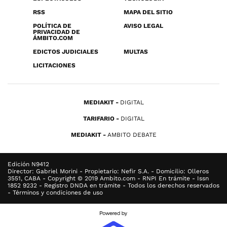
RSS
MAPA DEL SITIO
POLÍTICA DE
AVISO LEGAL
PRIVACIDAD DE
ÁMBITO.COM
EDICTOS JUDICIALES
MULTAS
LICITACIONES
MEDIAKIT
DIGITAL
TARIFARIO
DIGITAL
MEDIAKIT
AMBITO DEBATE
Edición N9412
Director: Gabriel Morini - Propietario: Nefir S.A. - Domicilio: Olleros
3551, CABA - Copyright © 2019 Ambito.com - RNPI En trámite - Issn
1852 9232 - Registro DNDA en trámite - Todos los derechos reservados
- Términos y condiciones de uso