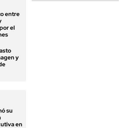
o entre
y
por el
nes
basto
magen y
de
mó su
a
utiva en