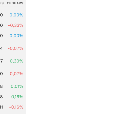
ES
CEDEARS
00
0,00%
00
-0,33%
00
0,00%
74
-0,07%
77
0,30%
50
-0,07%
78
0,01%
88
0,16%
11
-0,16%