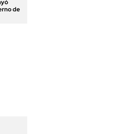
ayó
erno de