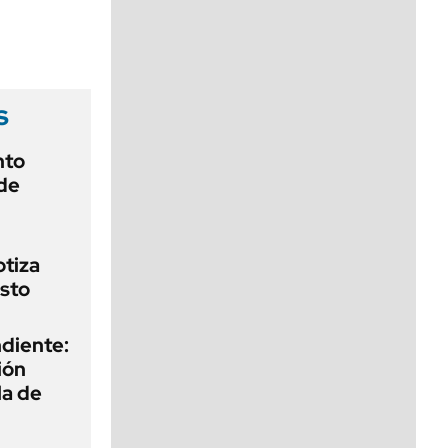
viernes de 10 a 18
s
nto
de
otiza
sto
diente:
ión
la de