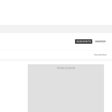
SUSCRIBITE
INGRESÁ
SUMATE A LA COMUNIDAD
Newsletter
DE ÁMBITO
LES
ACCESO FULL - $1.800/MES
ES
CORPORATIVO - CONSULTAR
Si tenés dudas comunicate
con nosotros a
IOS
suscripciones@ambito.com.ar
Llamanos al (54) 11 4556-
9147/48 o
al (54) 11 4449-3256 de lunes a