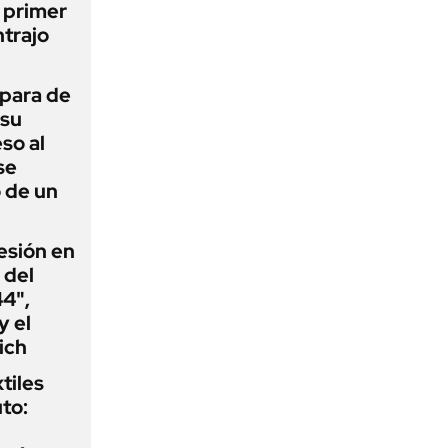
l primer
trajo
 para de
 su
so al
se
 de un
esión en
 del
44",
y el
ich
tiles
to: