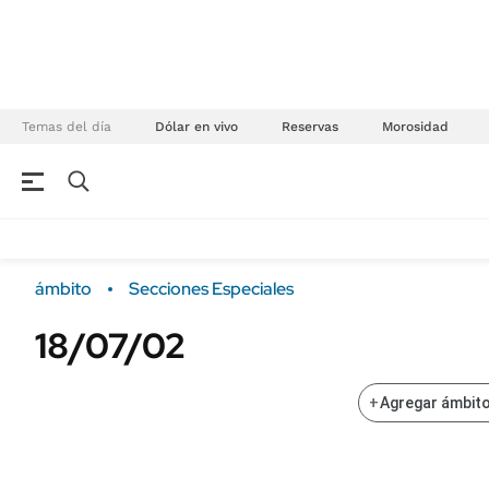
Temas del día
Dólar en vivo
Reservas
Morosidad
NEGOCIOS
ÚLTIMAS NOTICIAS
Especiales Ámbito
ECONOMÍA
ámbito
Secciones Especiales
Real Estate
Banco de Datos
18/07/02
Sustentabilidad
Campo
Seguros
FINANZAS
+
Agregar ámbito
ENERGY REPORT
Dólar
POLÍTICA
Mercados
Nacional