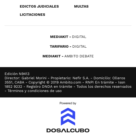
EDICTOS JUDICIALES
MULTAS
LICITACIONES
MEDIAKIT
DIGITAL
TARIFARIO
DIGITAL
MEDIAKIT
AMBITO DEBATE
Edición N9413
Director: Gabriel Morini - Propietario: Nefir S.A. - Domicilio: Olleros
3551, CABA - Copyright © 2019 Ambito.com - RNPI En trámite - Issn
1852 9232 - Registro DNDA en trámite - Todos los derechos reservados
- Términos y condiciones de uso