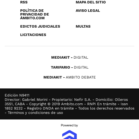
RSS
MAPA DEL SITIO
POLÍTICA DE
AVISO LEGAL
PRIVACIDAD DE
ÁMBITO.COM
EDICTOS JUDICIALES
MULTAS
LICITACIONES
MEDIAKIT
DIGITAL
TARIFARIO
DIGITAL
MEDIAKIT
AMBITO DEBATE
Edición N9411
Director: Gabriel Morini - Propietario: Nefir S.A. - Domicilio: Olleros
3551, CABA - Copyright © 2019 Ambito.com - RNPI En trámite - Issn
1852 9232 - Registro DNDA en trámite - Todos los derechos reservados
- Términos y condiciones de uso