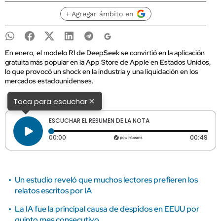
+ Agregar ámbito en
En enero, el modelo R1 de DeepSeek se convirtió en la aplicación
gratuita más popular en la App Store de Apple en Estados Unidos,
lo que provocó un shock en la industria y una liquidación en los
mercados estadounidenses.
×
Toca para escuchar
ESCUCHAR EL RESUMEN DE LA NOTA
Tiempo transcurrido: 0 segundos
Dura
00:00
00:49
Un estudio reveló que muchos lectores prefieren los
relatos escritos por IA
La IA fue la principal causa de despidos en EEUU por
quinto mes consecutivo