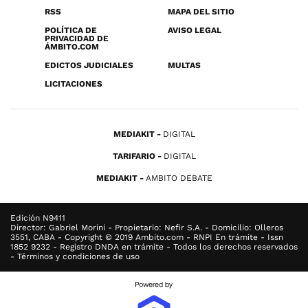
RSS
MAPA DEL SITIO
POLÍTICA DE
AVISO LEGAL
PRIVACIDAD DE
ÁMBITO.COM
EDICTOS JUDICIALES
MULTAS
LICITACIONES
MEDIAKIT
DIGITAL
TARIFARIO
DIGITAL
MEDIAKIT
AMBITO DEBATE
Edición N9411
Director: Gabriel Morini - Propietario: Nefir S.A. - Domicilio: Olleros
3551, CABA - Copyright © 2019 Ambito.com - RNPI En trámite - Issn
1852 9232 - Registro DNDA en trámite - Todos los derechos reservados
- Términos y condiciones de uso