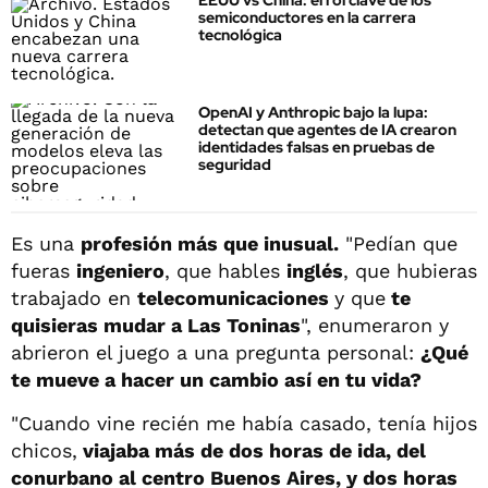
EEUU vs China: el rol clave de los
semiconductores en la carrera
tecnológica
OpenAI y Anthropic bajo la lupa:
detectan que agentes de IA crearon
identidades falsas en pruebas de
seguridad
Es una
profesión más que inusual.
"Pedían que
fueras
ingeniero
, que hables
inglés
, que hubieras
trabajado en
telecomunicaciones
y que
te
quisieras mudar a Las Toninas
", enumeraron y
abrieron el juego a una pregunta personal:
¿Qué
te mueve a hacer un cambio así en tu vida?
"Cuando vine recién me había casado, tenía hijos
chicos,
viajaba más de dos horas de ida, del
conurbano al centro Buenos Aires, y dos horas