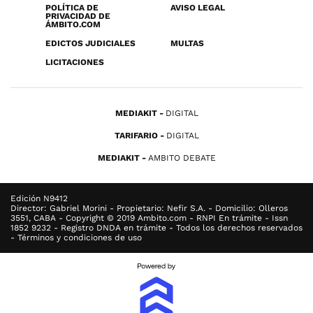
POLÍTICA DE
AVISO LEGAL
PRIVACIDAD DE
ÁMBITO.COM
EDICTOS JUDICIALES
MULTAS
LICITACIONES
MEDIAKIT
DIGITAL
TARIFARIO
DIGITAL
MEDIAKIT
AMBITO DEBATE
Edición N9412
Director: Gabriel Morini - Propietario: Nefir S.A. - Domicilio: Olleros
3551, CABA - Copyright © 2019 Ambito.com - RNPI En trámite - Issn
1852 9232 - Registro DNDA en trámite - Todos los derechos reservados
- Términos y condiciones de uso