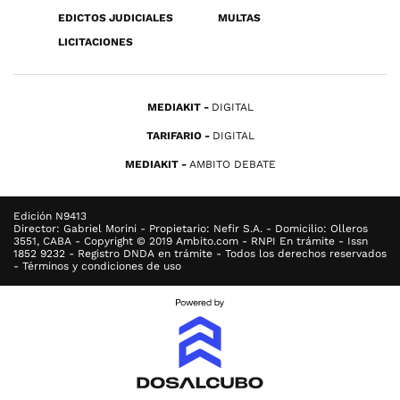
EDICTOS JUDICIALES
MULTAS
LICITACIONES
MEDIAKIT
DIGITAL
TARIFARIO
DIGITAL
MEDIAKIT
AMBITO DEBATE
Edición N9413
Director: Gabriel Morini - Propietario: Nefir S.A. - Domicilio: Olleros
3551, CABA - Copyright © 2019 Ambito.com - RNPI En trámite - Issn
1852 9232 - Registro DNDA en trámite - Todos los derechos reservados
- Términos y condiciones de uso