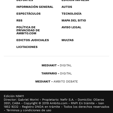
DEPORTES
EDICIÓN IMPRESA
INFORMACIÓN GENERAL
AUTOS
ESPECTÁCULOS
TECNOLOGÍA
RSS
MAPA DEL SITIO
POLÍTICA DE
AVISO LEGAL
PRIVACIDAD DE
ÁMBITO.COM
EDICTOS JUDICIALES
MULTAS
LICITACIONES
MEDIAKIT
DIGITAL
TARIFARIO
DIGITAL
MEDIAKIT
AMBITO DEBATE
Edición N9411
Director: Gabriel Morini - Propietario: Nefir S.A. - Domicilio: Olleros
3551, CABA - Copyright © 2019 Ambito.com - RNPI En trámite - Issn
1852 9232 - Registro DNDA en trámite - Todos los derechos reservados
- Términos y condiciones de uso