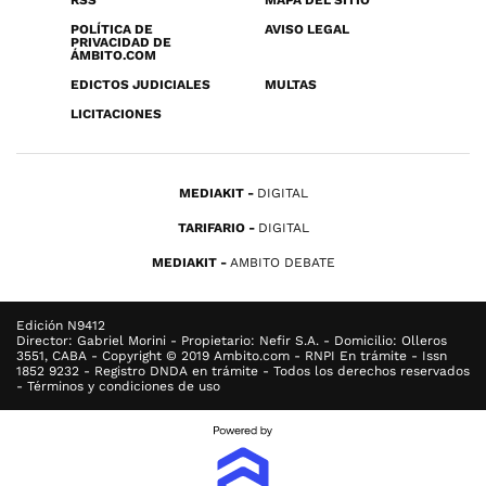
RSS
MAPA DEL SITIO
POLÍTICA DE
AVISO LEGAL
PRIVACIDAD DE
ÁMBITO.COM
EDICTOS JUDICIALES
MULTAS
LICITACIONES
MEDIAKIT
DIGITAL
TARIFARIO
DIGITAL
MEDIAKIT
AMBITO DEBATE
Edición N9412
Director: Gabriel Morini - Propietario: Nefir S.A. - Domicilio: Olleros
3551, CABA - Copyright © 2019 Ambito.com - RNPI En trámite - Issn
1852 9232 - Registro DNDA en trámite - Todos los derechos reservados
- Términos y condiciones de uso