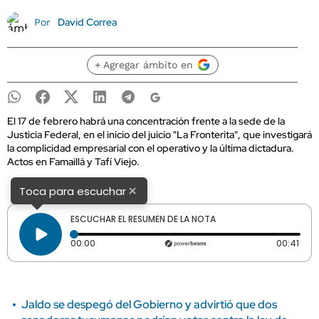
David Correa
Por
+ Agregar ámbito en
El 17 de febrero habrá una concentración frente a la sede de la
Justicia Federal, en el inicio del juicio "La Fronterita", que investigará
la complicidad empresarial con el operativo y la última dictadura.
Actos en Famaillá y Tafí Viejo.
×
Toca para escuchar
ESCUCHAR EL RESUMEN DE LA NOTA
Tiempo transcurrido: 0 segundos
Dura
00:00
00:41
Jaldo se despegó del Gobierno y advirtió que dos