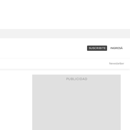
SUSCRIBITE
INGRESÁ
SUMATE A LA COMUNIDAD
Newsletter
DE ÁMBITO
LES
ACCESO FULL - $1.800/MES
ES
CORPORATIVO - CONSULTAR
Si tenés dudas comunicate
con nosotros a
IOS
suscripciones@ambito.com.ar
Llamanos al (54) 11 4556-
9147/48 o
al (54) 11 4449-3256 de lunes a