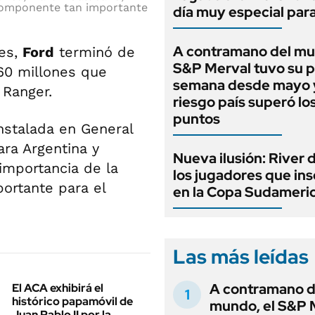
 componente tan importante
día muy especial par
A contramano del mu
res,
Ford
terminó de
S&P Merval tuvo su 
60 millones que
semana desde mayo y
 Ranger.
riesgo país superó lo
puntos
instalada en General
ara Argentina y
Nueva ilusión: River 
 importancia de la
los jugadores que ins
ortante para el
en la Copa Sudameri
Las más leídas
A contramano d
El ACA exhibirá el
histórico papamóvil de
mundo, el S&P 
Juan Pablo II por la