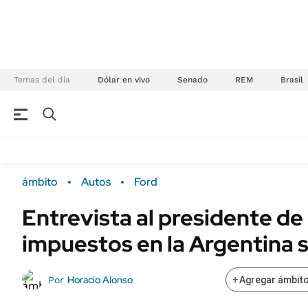
Temas del día
Dólar en vivo
Senado
REM
Brasil
NEGOCIOS
ÚLTIMAS NOTICIAS
Especiales Ámbito
ECONOMÍA
ámbito
Autos
Ford
Real Estate
Banco de Datos
Entrevista al presidente de
Sustentabilidad
Campo
impuestos en la Argentina s
Seguros
FINANZAS
ENERGY REPORT
Dólar
Horacio Alonso
Por
+
Agregar ámbito
POLÍTICA
Mercados
Nacional