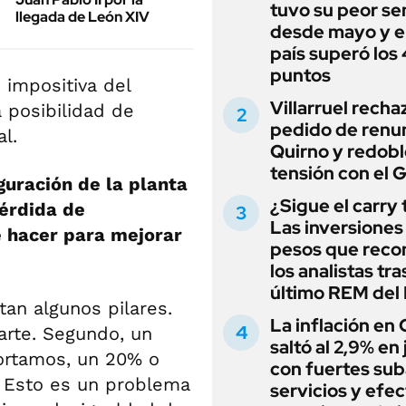
tuvo su peor s
llegada de León XIV
desde mayo y el
país superó los
puntos
 impositiva del
Villarruel recha
a posibilidad de
pedido de renu
l.
Quirno y redobl
tensión con el 
guración de la planta
¿Sigue el carry
érdida de
Las inversiones
e hacer para mejorar
pesos que rec
los analistas tra
último REM de
tan algunos pilares.
La inflación en
arte. Segundo, un
saltó al 2,9% en j
ortamos, un 20% o
con fuertes sub
. Esto es un problema
servicios y efe