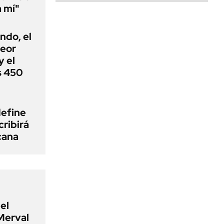
a mí"
ndo, el
peor
 el
s 450
define
cribirá
cana
el
Merval