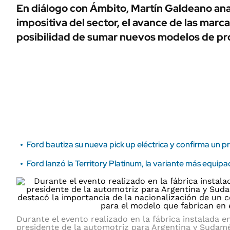
ÁMBITO DEBATE
En diálogo con Ámbito, Martín Galdeano anal
Municipios
impositiva del sector, el avance de las marca
MEDIAKIT AMBITO DEBATE
URUGUAY
posibilidad de sumar nuevos modelos de pro
Ford bautiza su nueva pick up eléctrica y confirma un p
Ford lanzó la Territory Platinum, la variante más equipa
Durante el evento realizado en la fábrica instalada e
presidente de la automotriz para Argentina y Sudamé