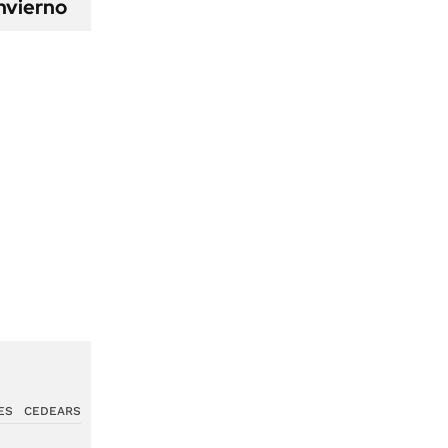
nvierno
ES
CEDEARS