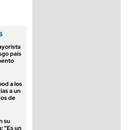
viernes de 10 a 18
s
ayorista
sgo país
mento
ood a los
ias a un
dos de
n su
a: "Es un