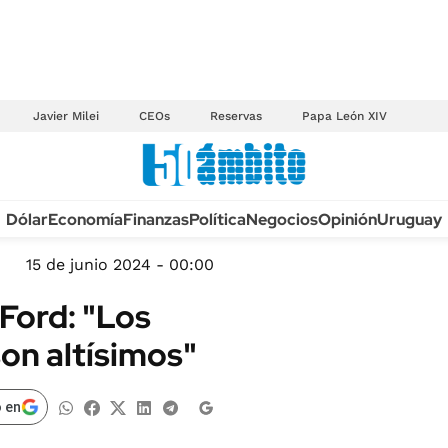
Javier Milei
CEOs
Reservas
Papa León XIV
Anuario autos 2026
Dólar
Economía
Finanzas
Política
Negocios
Opinión
Uruguay
TECNOLOGÍA
NOVEDADES FISCA
MÉXICO
15 de junio 2024 - 00:00
EDICTOS JUDICIAL
OPINIÓN
 Ford: "Los
MULTAS
MUNDO
on altísimos"
LICITACIONES
INFORMACIÓN GENERAL
CUADROS TARIFAR
ESPECTÁCULOS
 en
RECALL
DEPORTES