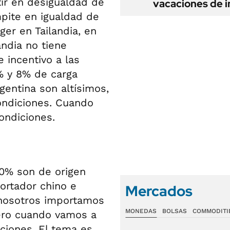
tir en desigualdad de
vacaciones de i
pite en igualdad de
er en Tailandia, en
andia no tiene
e incentivo a las
% y 8% de carga
gentina son altísimos,
ondiciones. Cuando
ondiciones.
70% son de origen
portador chino e
Mercados
 nosotros importamos
MONEDAS
BOLSAS
COMMODITI
Pero cuando vamos a
ciones. El tema es