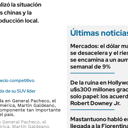
ANUARIO 2025
izó la situación
LIFESTYLE
EDICIÓN IMPRESA
s chinas y la
AUTOS
ducción local.
Últimas noticia
Mercados: el dólar m
se desacelera y el rie
se encamina a un au
semanal de 9%
recio competitivo
De la ruina en Hollyw
u$s300 millones grac
da de su SUV líder
solo papel: los acuer
Robert Downey Jr.
Mastantuono habló e
n General Pacheco, el
llegada a la Fiorentin
rica, Martín Galdeano,