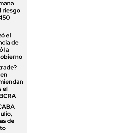
emana
 riesgo
 450
zó el
ncia de
ó la
Gobierno
 trade?
 en
omiendan
s el
l BCRA
 CABA
ulio,
as de
cto