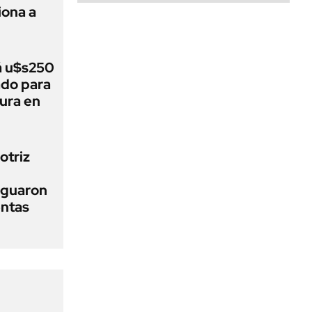
ona a
á u$s250
ado para
tura en
otriz
iguaron
entas