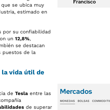
Francisco
ra que se ubica muy
ustria, estimado en
 por su confiabilidad
con un
12,8%
,
ambién se destacan
s puestos de la
la vida útil de
Mercados
cia de
Tesla
entre las
 compañía
MONEDAS
BOLSAS
COMMODITI
abilidades
de superar