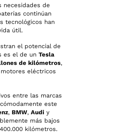
as necesidades de
aterías continúan
s tecnológicos han
da útil.
tran el potencial de
s es el de un
Tesla
llones de kilómetros
,
 motores eléctricos
ivos entre las marcas
 cómodamente este
enz
,
BMW
,
Audi
y
ablemente más bajos
 400.000 kilómetros.