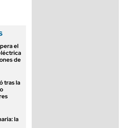
viernes de 10 a 18
s
pera el
léctrica
lones de
 tras la
do
res
aria: la