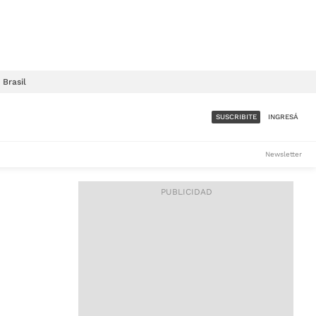
Brasil
SUSCRIBITE
INGRESÁ
SUMATE A LA COMUNIDAD
Newsletter
DE ÁMBITO
LES
ACCESO FULL - $1.800/MES
ES
CORPORATIVO - CONSULTAR
Si tenés dudas comunicate
con nosotros a
IOS
suscripciones@ambito.com.ar
Llamanos al (54) 11 4556-
9147/48 o
al (54) 11 4449-3256 de lunes a