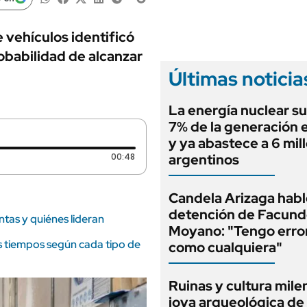
ANUARIO 2025
LIFESTYLE
EDICIÓN IMPRESA
AUTOS
 vehículos identificó
obabilidad de alcanzar
Últimas noticia
La energía nuclear su
7% de la generación e
y ya abastece a 6 mil
Duración: 48 segundos
00:48
argentinos
Candela Arizaga habló
detención de Facun
ntas y quiénes lideran
Moyano: "Tengo erro
s tiempos según cada tipo de
como cualquiera"
Ruinas y cultura milen
joya arqueológica de