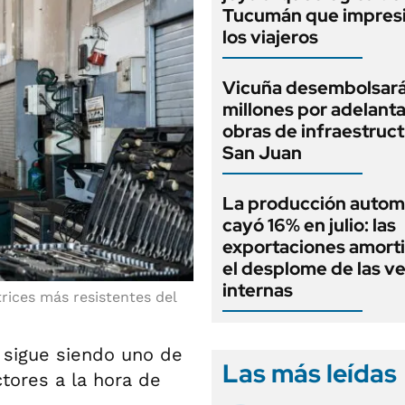
Tucumán que impresi
los viajeros
Vicuña desembolsar
millones por adelant
obras de infraestruc
San Juan
La producción autom
cayó 16% en julio: las
exportaciones amort
el desplome de las v
internas
rices más resistentes del
d
sigue siendo uno de
Las más leídas
tores a la hora de