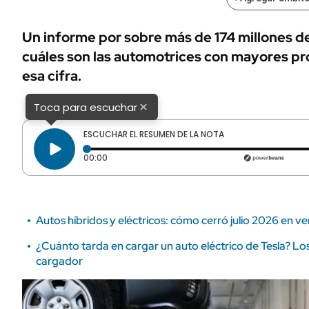
ÁMBITO DEBATE
Municipios
MEDIAKIT AMBITO DEBATE
Un informe por sobre más de 174 millones de
URUGUAY
cuáles son las automotrices con mayores pr
esa cifra.
×
Toca para escuchar
ESCUCHAR EL RESUMEN DE LA NOTA
Tiempo transcurrido: 0 segundos
00:00
Autos híbridos y eléctricos: cómo cerró julio 2026 en ve
¿Cuánto tarda en cargar un auto eléctrico de Tesla? Lo
cargador