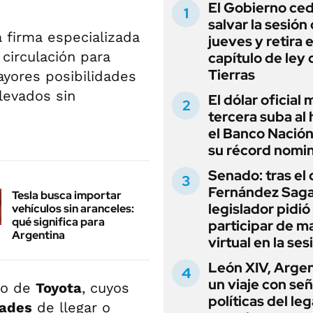
El Gobierno ce
salvar la sesión
a firma especializada
jueves y retira e
circulación para
capítulo de ley 
Tierras
ayores posibilidades
levados sin
El dólar oficial
tercera suba al 
el Banco Nación
su récord nomin
Senado: tras el
Fernández Sagas
Tesla busca importar
legislador pidió
vehículos sin aranceles:
qué significa para
participar de m
Argentina
virtual en la ses
León XIV, Argen
un viaje con se
go de
Toyota
, cuyos
políticas del le
dades
de llegar o