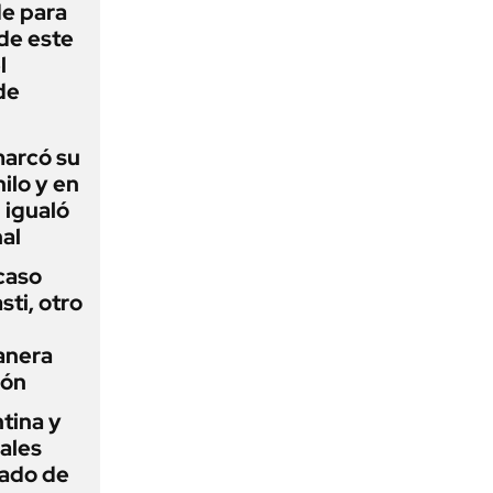
de para
 de este
l
de
 marcó su
hilo y en
 igualó
al
 caso
ti, otro
anera
ión
tina y
ñales
gado de