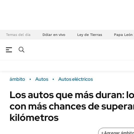
Temas del día
Dólar en vivo
Ley de Tierras
Papa León 
NEGOCIOS
ÚLTIMAS NOTICIAS
Especiales Ámbito
ECONOMÍA
ámbito
Autos
Autos eléctricos
Real Estate
Banco de Datos
Los autos que más duran: lo
Sustentabilidad
Campo
con más chances de supera
Seguros
FINANZAS
ENERGY REPORT
kilómetros
Dólar
POLÍTICA
Mercados
+
Agregar ámbito
Nacional