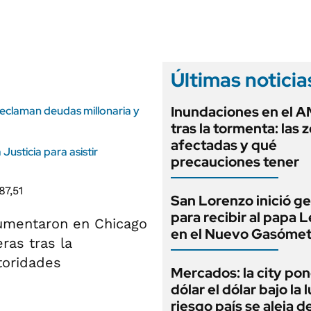
ANUARIO 2025
LIFESTYLE
EDICIÓN IMPRESA
AUTOS
Últimas noticia
Inundaciones en el 
reclaman deudas millonaria y
tras la tormenta: las 
afectadas y qué
Justicia para asistir
precauciones tener
San Lorenzo inició g
para recibir al papa 
 aumentaron en Chicago
en el Nuevo Gasómet
ras tras la
toridades
Mercados: la city pon
dólar el dólar bajo la 
riesgo país se aleja de