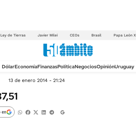
Ley de Tierras
Javier Milei
CEOs
Brasil
Papa León X
Anuario autos 2026
Dólar
Economía
Finanzas
Política
Negocios
Opinión
Uruguay
TECNOLOGÍA
NOVEDADES FISCA
MÉXICO
13 de enero 2014 - 21:24
EDICTOS JUDICIAL
OPINIÓN
7,51
MULTAS
MUNDO
LICITACIONES
INFORMACIÓN GENERAL
 en
CUADROS TARIFAR
ESPECTÁCULOS
RECALL
DEPORTES