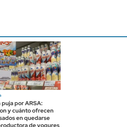
a
a puja por ARSA:
on y cuánto ofrecen
esados en quedarse
productora de yogures