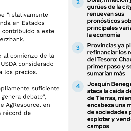
gurúes de la cit
renuevan sus
e "relativamente
pronósticos sob
manda en Estados
principales vari
 contribuido a este
la economía
erzbank.
Provincias ya p
refinanciar los 
e al comienzo de la
del Tesoro: Chac
l USDA considerado
primer paso y s
 los precios.
sumarían más
Joaquín Beneg
mpliamente suficiente
ataca la caída de
 genera debate",
de Tierras, mie
de AgResource, en
encabeza una 
de sociedades 
n récord de
explotar y vend
campos