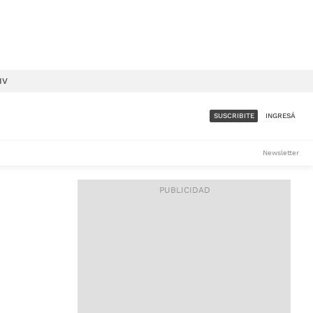
IV
SUSCRIBITE
INGRESÁ
SUMATE A LA COMUNIDAD
Newsletter
DE ÁMBITO
LES
ACCESO FULL - $1.800/MES
ES
CORPORATIVO - CONSULTAR
Si tenés dudas comunicate
con nosotros a
IOS
suscripciones@ambito.com.ar
Llamanos al (54) 11 4556-
9147/48 o
al (54) 11 4449-3256 de lunes a