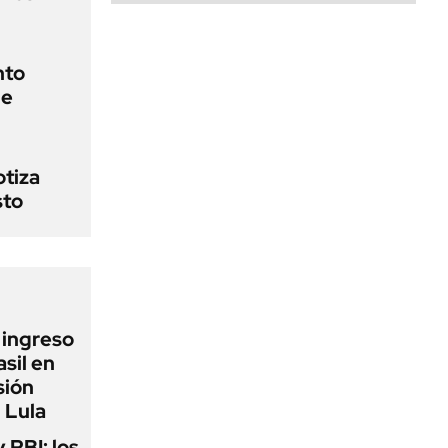
nto
de
otiza
sto
l ingreso
sil en
sión
 Lula
y PBI: los