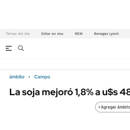
Temas del día
Dólar en vivo
REM
Benegas Lynch
NEGOCIOS
ÚLTIMAS NOTICIAS
Especiales Ámbito
ECONOMÍA
ámbito
Campo
Real Estate
Banco de Datos
La soja mejoró 1,8% a u$s 48
Sustentabilidad
Campo
Seguros
FINANZAS
+
Agregar ámbito
ENERGY REPORT
Dólar
POLÍTICA
Mercados
Nacional