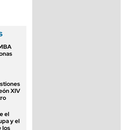
viernes de 10 a 18
s
AMBA
zonas
estiones
León XIV
ro
e el
lupa y el
 los