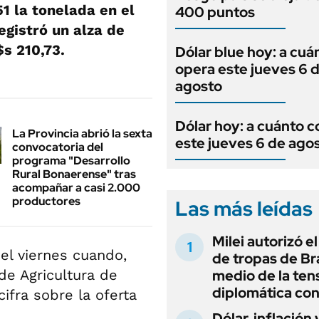
51 la tonelada en el
400 puntos
egistró un alza de
$s 210,73.
Dólar blue hoy: a cuá
opera este jueves 6 
agosto
Dólar hoy: a cuánto c
La Provincia abrió la sexta
este jueves 6 de ago
convocatoria del
programa "Desarrollo
Rural Bonaerense" tras
acompañar a casi 2.000
productores
Las más leídas
Milei autorizó e
el viernes cuando,
de tropas de Bra
de Agricultura de
medio de la ten
diplomática con
ifra sobre la oferta
Dólar, inflación 