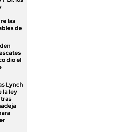
y
re las
ables de
iden
rescates
o dio el
e
as Lynch
 la ley
ntras
madeja
para
er