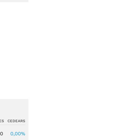
ES
CEDEARS
00
0,00%