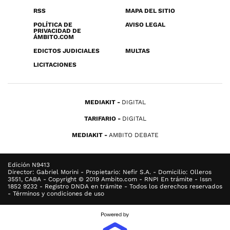
RSS
MAPA DEL SITIO
POLÍTICA DE
AVISO LEGAL
PRIVACIDAD DE
ÁMBITO.COM
EDICTOS JUDICIALES
MULTAS
LICITACIONES
MEDIAKIT
DIGITAL
TARIFARIO
DIGITAL
MEDIAKIT
AMBITO DEBATE
Edición N9413
Director: Gabriel Morini - Propietario: Nefir S.A. - Domicilio: Olleros
3551, CABA - Copyright © 2019 Ambito.com - RNPI En trámite - Issn
1852 9232 - Registro DNDA en trámite - Todos los derechos reservados
- Términos y condiciones de uso