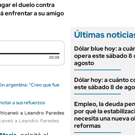
ANUARIO 2025
ugar el duelo contra
LIFESTYLE
EDICIÓN IMPRESA
rá enfrentar a su amigo
AUTOS
Últimas noticia
Dólar blue hoy: a cuá
opera este sábado 8 
Duración: 39 segundos
00:39
agosto
Dólar hoy: a cuánto c
ión argentina: "Creo que fue
este sábado 8 de ago
anotar a sus refuerzos
Empleo, la deuda pen
por qué la estabilizac
necesita una nueva o
hicaneó a Leandro Paredes
reformas