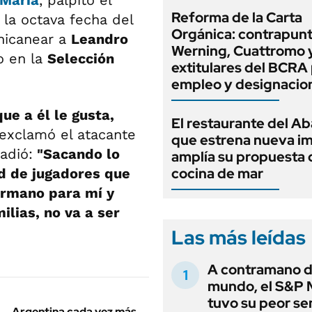
 María
, palpitó el
Reforma de la Carta
la octava fecha del
Orgánica: contrapunt
hicanear a
Leandro
Werning, Cuattromo 
o en la
Selección
extitulares del BCRA 
empleo y designacio
ue a él le gusta,
El restaurante del A
 exclamó el atacante
que estrena nueva i
ñadió:
"Sacando lo
amplía su propuesta 
cocina de mar
ad de jugadores que
ermano para mí y
lias, no va a ser
Las más leídas
A contramano d
mundo, el S&P 
tuvo su peor s
Argentina cada vez más