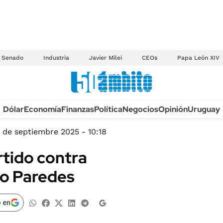
Senado
Industria
Javier Milei
CEOs
Papa León XIV
Anuario autos 2026
Dólar
Economía
Finanzas
Política
Negocios
Opinión
Uruguay
TECNOLOGÍA
NOVEDADES FISCA
MÉXICO
 de septiembre 2025 - 10:18
EDICTOS JUDICIAL
OPINIÓN
rtido contra
MULTAS
MUNDO
ro Paredes
LICITACIONES
INFORMACIÓN GENERAL
CUADROS TARIFAR
ESPECTÁCULOS
 en
RECALL
DEPORTES