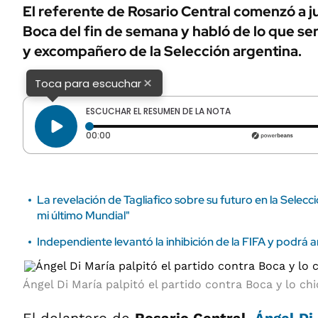
ÁMBITO DEBATE
El referente de Rosario Central comenzó a j
Municipios
Boca del fin de semana y habló de lo que se
MEDIAKIT AMBITO DEBATE
URUGUAY
y excompañero de la Selección argentina.
×
Toca para escuchar
ESCUCHAR EL RESUMEN DE LA NOTA
Tiempo transcurrido: 0 segundos
00:00
La revelación de Tagliafico sobre su futuro en la Selecc
mi último Mundial"
Independiente levantó la inhibición de la FIFA y podrá 
Ángel Di María palpitó el partido contra Boca y lo c