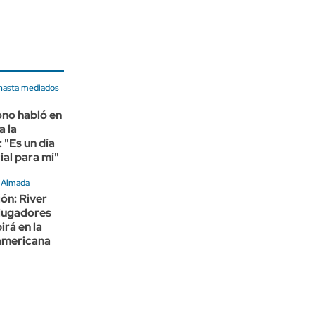
hasta mediados
no habló en
a la
 "Es un día
al para mí"
e Almada
ión: River
 jugadores
irá en la
americana