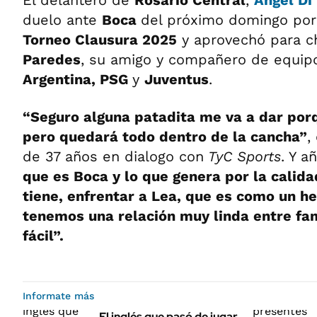
El delantero de
Rosario Central
,
Ángel Di
duelo ante
Boca
del próximo domingo por 
Torneo Clausura 2025
y aprovechó para c
Paredes
, su amigo y compañero de equip
Argentina, PSG
y
Juventus
.
“Seguro alguna patadita me va a dar porq
pero quedará todo dentro de la cancha”
,
de 37 años en dialogo con
TyC Sports
. Y a
que es Boca y lo que genera por la calid
tiene, enfrentar a Lea, que es como un h
tenemos una relación muy linda entre fami
fácil”.
Informate más
El inglés que pasó de jugar