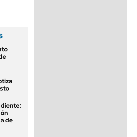
viernes de 10 a 18
s
nto
de
otiza
sto
diente:
ión
la de