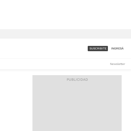
SUSCRIBITE
INGRESÁ
SUMATE A LA COMUNIDAD
Newsletter
DE ÁMBITO
LES
ACCESO FULL - $1.800/MES
ES
CORPORATIVO - CONSULTAR
Si tenés dudas comunicate
con nosotros a
IOS
suscripciones@ambito.com.ar
Llamanos al (54) 11 4556-
9147/48 o
al (54) 11 4449-3256 de lunes a