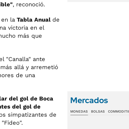
ible"
, reconoció.
en la
Tabla Anual
de
na victoria en el
 mucho más que
el "Canalla" ante
más allá y arremetió
umores de una
Mercados
ar del gol de Boca
ntes del gol de
MONEDAS
BOLSAS
COMMODITI
 los simpatizantes de
"Fideo".