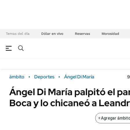
Temas del día
Dólar en vivo
Reservas
Morosidad
NEGOCIOS
ÚLTIMAS NOTICIAS
Especiales Ámbito
ECONOMÍA
ámbito
Deportes
Ángel Di María
9
Real Estate
Banco de Datos
Ángel Di María palpitó el pa
Sustentabilidad
Campo
Boca y lo chicaneó a Leand
Seguros
FINANZAS
ENERGY REPORT
Dólar
+
Agregar ámbito
POLÍTICA
Mercados
Nacional