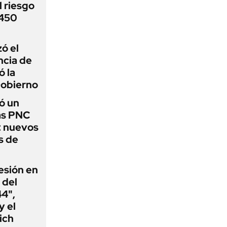
 riesgo
 450
zó el
ncia de
ó la
Gobierno
ó un
as PNC
: nuevos
s de
esión en
 del
44",
y el
ich