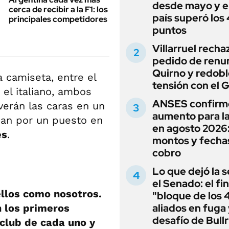
desde mayo y el
cerca de recibir a la F1: los
país superó los
principales competidores
puntos
Villarruel recha
pedido de renu
Quirno y redobl
 camiseta, entre el
tensión con el 
 el italiano, ambos
ANSES confirm
erán las caras en un
aumento para l
ean por un puesto en
en agosto 2026
es
.
montos y fecha
cobro
Lo que dejó la s
el Senado: el fin
llos como nosotros.
"bloque de los 
aliados en fuga 
n los primeros
desafío de Bullr
 club de cada uno y