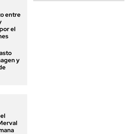
o entre
y
por el
nes
basto
magen y
de
el
Merval
emana