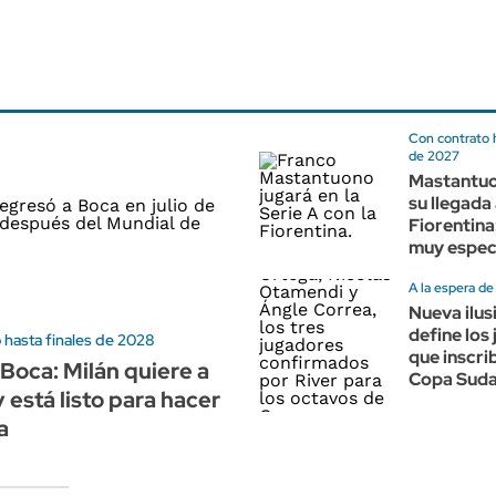
Con contrato 
de 2027
Mastantuo
su llegada 
Fiorentina:
muy especi
A la espera d
Nueva ilus
define los
 hasta finales de 2028
que inscrib
 Boca: Milán quiere a
Copa Sud
 está listo para hacer
a