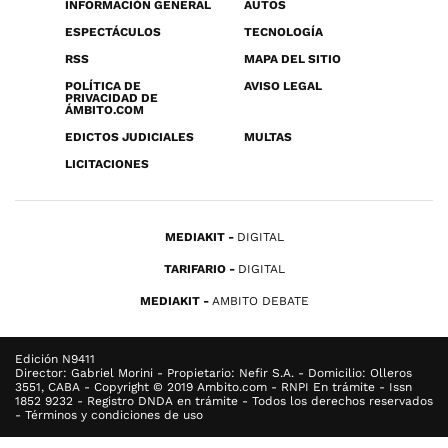
INFORMACIÓN GENERAL
AUTOS
ESPECTÁCULOS
TECNOLOGÍA
RSS
MAPA DEL SITIO
POLÍTICA DE
AVISO LEGAL
PRIVACIDAD DE
ÁMBITO.COM
EDICTOS JUDICIALES
MULTAS
LICITACIONES
MEDIAKIT
DIGITAL
TARIFARIO
DIGITAL
MEDIAKIT
AMBITO DEBATE
Edición N9411
Director: Gabriel Morini - Propietario: Nefir S.A. - Domicilio: Olleros
3551, CABA - Copyright © 2019 Ambito.com - RNPI En trámite - Issn
1852 9232 - Registro DNDA en trámite - Todos los derechos reservados
- Términos y condiciones de uso