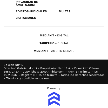
PRIVACIDAD DE
ÁMBITO.COM
EDICTOS JUDICIALES
MULTAS
LICITACIONES
MEDIAKIT
DIGITAL
TARIFARIO
DIGITAL
MEDIAKIT
AMBITO DEBATE
Edición N9412
Director: Gabriel Morini - Propietario: Nefir S.A. - Domicilio: Olleros
3551, CABA - Copyright © 2019 Ambito.com - RNPI En trámite - Issn
1852 9232 - Registro DNDA en trámite - Todos los derechos reservados
- Términos y condiciones de uso