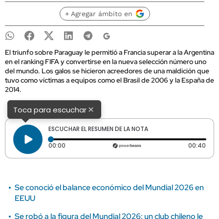
+ Agregar ámbito en
El triunfo sobre Paraguay le permitió a Francia superar a la Argentina
en el ranking FIFA y convertirse en la nueva selección número uno
del mundo. Los galos se hicieron acreedores de una maldición que
tuvo como víctimas a equipos como el Brasil de 2006 y la España de
2014.
×
Toca para escuchar
ESCUCHAR EL RESUMEN DE LA NOTA
Tiempo transcurrido: 0 segundos
Dura
00:00
00:40
Se conoció el balance económico del Mundial 2026 en
EEUU
Se robó a la figura del Mundial 2026: un club chileno le