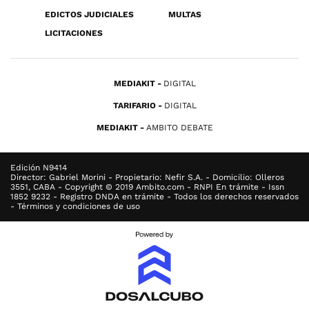
EDICTOS JUDICIALES
MULTAS
LICITACIONES
MEDIAKIT
DIGITAL
TARIFARIO
DIGITAL
MEDIAKIT
AMBITO DEBATE
Edición N9414
Director: Gabriel Morini - Propietario: Nefir S.A. - Domicilio: Olleros
3551, CABA - Copyright © 2019 Ambito.com - RNPI En trámite - Issn
1852 9232 - Registro DNDA en trámite - Todos los derechos reservados
- Términos y condiciones de uso