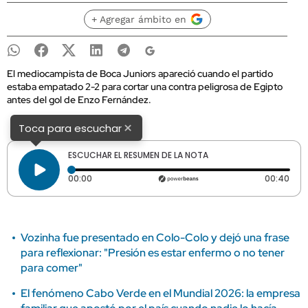
+ Agregar ámbito en
El mediocampista de Boca Juniors apareció cuando el partido
estaba empatado 2-2 para cortar una contra peligrosa de Egipto
antes del gol de Enzo Fernández.
×
Toca para escuchar
ESCUCHAR EL RESUMEN DE LA NOTA
Tiempo transcurrido: 0 segundos
Dura
00:00
00:40
Vozinha fue presentado en Colo-Colo y dejó una frase
para reflexionar: "Presión es estar enfermo o no tener
para comer"
El fenómeno Cabo Verde en el Mundial 2026: la empresa