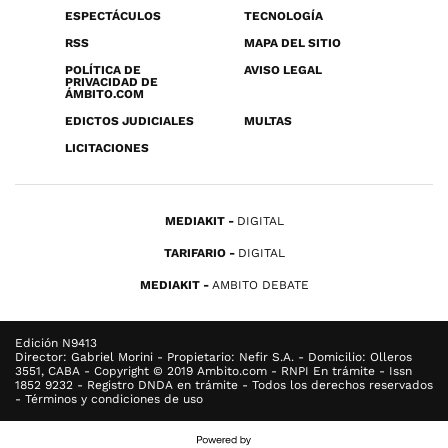
ESPECTÁCULOS
TECNOLOGÍA
RSS
MAPA DEL SITIO
POLÍTICA DE
AVISO LEGAL
PRIVACIDAD DE
ÁMBITO.COM
EDICTOS JUDICIALES
MULTAS
LICITACIONES
MEDIAKIT
DIGITAL
TARIFARIO
DIGITAL
MEDIAKIT
AMBITO DEBATE
Edición N9413
Director: Gabriel Morini - Propietario: Nefir S.A. - Domicilio: Olleros
3551, CABA - Copyright © 2019 Ambito.com - RNPI En trámite - Issn
1852 9232 - Registro DNDA en trámite - Todos los derechos reservados
- Términos y condiciones de uso