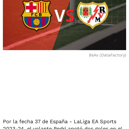
BsAs (DataFactory)
Por la fecha 37 de España - LaLiga EA Sports
2023-24, el volante Pedri anotó dos goles en el