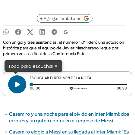
+ Agregar ámbito en
Con un gol y tres asistencias, el número "10" lideró una actuación
histórica para que el equipo de Javier Mascherano llegue por
primera vez a la final de la Conferencia Este.
×
Toca para escuchar
ESCUCHAR EL RESUMEN DE LA NOTA
Tiempo transcurrido: 0 segundos
Dura
00:00
00:39
Casemiro y una noche para el olvido en Inter Miami: dos
errores y un gol en contra en el regreso de Messi
Casemiro elogió a Messi en su llegada al Inter Miami: "Es