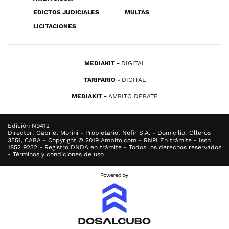
EDICTOS JUDICIALES
MULTAS
LICITACIONES
MEDIAKIT
DIGITAL
TARIFARIO
DIGITAL
MEDIAKIT
AMBITO DEBATE
Edición N9412
Director: Gabriel Morini - Propietario: Nefir S.A. - Domicilio: Olleros
3551, CABA - Copyright © 2019 Ambito.com - RNPI En trámite - Issn
1852 9232 - Registro DNDA en trámite - Todos los derechos reservados
- Términos y condiciones de uso