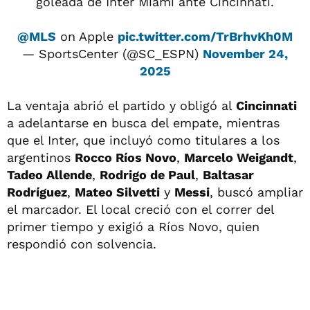
goleada de Inter Miami ante Cincinnati.
@MLS
on Apple
pic.twitter.com/TrBrhvKh0M
— SportsCenter (@SC_ESPN)
November 24,
2025
La ventaja abrió el partido y obligó al
Cincinnati
a adelantarse en busca del empate, mientras
que el Inter, que incluyó como titulares a los
argentinos
Rocco Ríos Novo
,
Marcelo Weigandt
,
Tadeo Allende
,
Rodrigo de Paul
,
Baltasar
Rodríguez
,
Mateo Silvetti
y
Messi
, buscó ampliar
el marcador. El local creció con el correr del
primer tiempo y exigió a Ríos Novo, quien
respondió con solvencia.