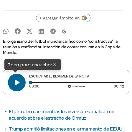
+ Agregar ámbito en
El organismo del fútbol mundial calificó como “constructiva” la
reunión y reafirmó su intención de contar con Irán en la Copa del
Mundo.
×
Toca para escuchar
ESCUCHAR EL RESUMEN DE LA NOTA
Tiempo transcurrido: 0 segundos
Dura
00:00
00:42
El petróleo cae mientras los inversores analizan un
acuerdo sobre el estrecho de Ormuz
Trump admitió limitaciones en el armamento de EEUU