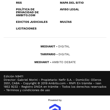
RSS
MAPA DEL SITIO
POLÍTICA DE
AVISO LEGAL
PRIVACIDAD DE
ÁMBITO.COM
EDICTOS JUDICIALES
MULTAS
LICITACIONES
MEDIAKIT
DIGITAL
TARIFARIO
DIGITAL
MEDIAKIT
AMBITO DEBATE
Edición N9411
Director: Gabriel Morini - Propietario: Nefir S.A. - Domicilio: Olleros
3551, CABA - Copyright © 2019 Ambito.com - RNPI En trámite - Issn
1852 9232 - Registro DNDA en trámite - Todos los derechos reservados
- Términos y condiciones de uso