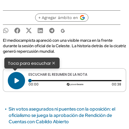
+ Agregar ámbito en
El mediocampista apareció con una visible marca en la frente
durante la sesión oficial de la Celeste. La historia detrás de la cicatriz
generó repercusión mundial.
×
Toca para escuchar
ESCUCHAR EL RESUMEN DE LA NOTA
Tiempo transcurrido: 0 segundos
Dura
00:00
00:38
Sin votos asegurados ni puentes con la oposición: el
oficialismo se juega la aprobación de Rendición de
Cuentas con Cabildo Abierto