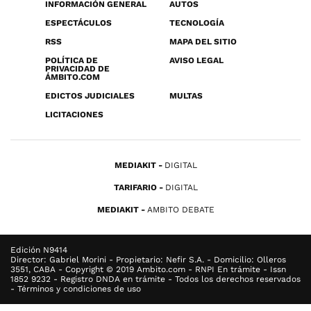
INFORMACIÓN GENERAL
AUTOS
ESPECTÁCULOS
TECNOLOGÍA
RSS
MAPA DEL SITIO
POLÍTICA DE
AVISO LEGAL
PRIVACIDAD DE
ÁMBITO.COM
EDICTOS JUDICIALES
MULTAS
LICITACIONES
MEDIAKIT
DIGITAL
TARIFARIO
DIGITAL
MEDIAKIT
AMBITO DEBATE
Edición N9414
Director: Gabriel Morini - Propietario: Nefir S.A. - Domicilio: Olleros
3551, CABA - Copyright © 2019 Ambito.com - RNPI En trámite - Issn
1852 9232 - Registro DNDA en trámite - Todos los derechos reservados
- Términos y condiciones de uso