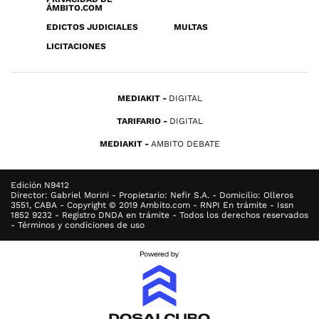
ÁMBITO.COM
EDICTOS JUDICIALES
MULTAS
LICITACIONES
MEDIAKIT
DIGITAL
TARIFARIO
DIGITAL
MEDIAKIT
AMBITO DEBATE
Edición N9412
Director: Gabriel Morini - Propietario: Nefir S.A. - Domicilio: Olleros
3551, CABA - Copyright © 2019 Ambito.com - RNPI En trámite - Issn
1852 9232 - Registro DNDA en trámite - Todos los derechos reservados
- Términos y condiciones de uso