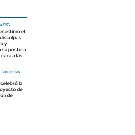
a FIFA
esestimó el
disculpas
no y
 su postura
 cara a las
s
cado en las
celebró la
royecto de
ión de