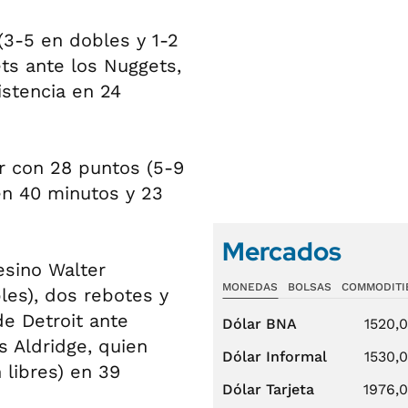
 (3-5 en dobles y 1-2
ets ante los Nuggets,
istencia en 24
r con 28 puntos (5-9
 en 40 minutos y 23
Mercados
esino Walter
MONEDAS
BOLSAS
COMMODITI
les), dos rebotes y
de Detroit ante
Dólar BNA
1520,
s Aldridge, quien
Dólar Informal
1530,
 libres) en 39
Dólar Tarjeta
1976,