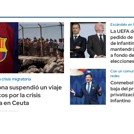
Escándalo en l
La UEFA d
pedido de 
de Infanti
mantendrá
a fondo de
eleccione
Con un comuni
redes
crisis migratoria
Conmebol 
ona suspendió un viaje
baja del p
s por la crisis
privatizac
Infantino
a en Ceuta