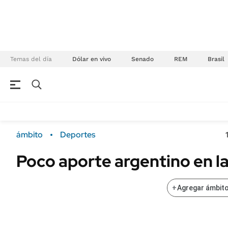
Temas del día
Dólar en vivo
Senado
REM
Brasil
NEGOCIOS
ÚLTIMAS NOTICIAS
Especiales Ámbito
ECONOMÍA
ámbito
Deportes
Real Estate
Banco de Datos
Poco aporte argentino en l
Sustentabilidad
Campo
Seguros
FINANZAS
+
Agregar ámbito
ENERGY REPORT
Dólar
POLÍTICA
Mercados
Nacional