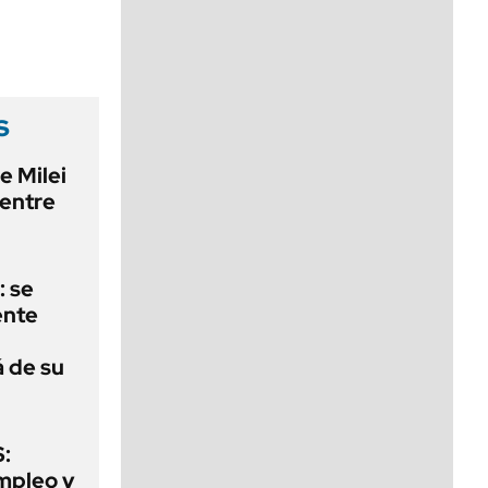
viernes de 10 a 18
s
e Milei
 entre
: se
ente
á de su
:
mpleo y