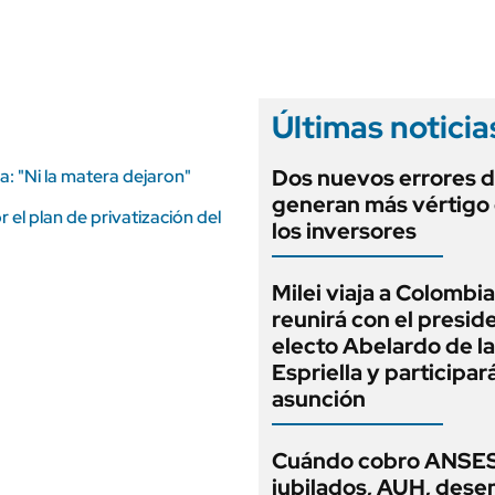
ANUARIO 2025
LIFESTYLE
EDICIÓN IMPRESA
AUTOS
Últimas noticia
Dos nuevos errores d
a: "Ni la matera dejaron"
generan más vértigo
 el plan de privatización del
los inversores
Milei viaja a Colombia
reunirá con el presid
electo Abelardo de la
Espriella y participar
asunción
Cuándo cobro ANSES
jubilados, AUH, dese