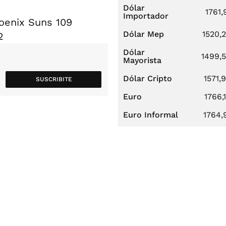
Dólar
1761,
Importador
oenix Suns 109
Dólar Mep
1520,
2
Dólar
1499,
Mayorista
Dólar Cripto
1571,
SUSCRIBITE
Euro
1766,
Euro Informal
1764,