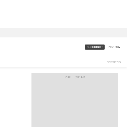
SUSCRIBITE
INGRESÁ
SUMATE A LA COMUNIDAD
Newsletter
DE ÁMBITO
LES
ACCESO FULL - $1.800/MES
ES
CORPORATIVO - CONSULTAR
Si tenés dudas comunicate
con nosotros a
IOS
suscripciones@ambito.com.ar
Llamanos al (54) 11 4556-
9147/48 o
al (54) 11 4449-3256 de lunes a