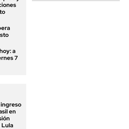
aciones
to
pera
osto
hoy: a
ernes 7
l ingreso
sil en
sión
 Lula