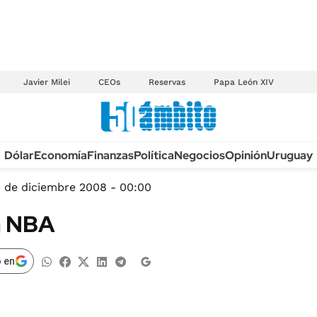
Javier Milei
CEOs
Reservas
Papa León XIV
Anuario autos 2026
Dólar
Economía
Finanzas
Política
Negocios
Opinión
Uruguay
TECNOLOGÍA
NOVEDADES FISCA
MÉXICO
1 de diciembre 2008 - 00:00
EDICTOS JUDICIAL
OPINIÓN
a NBA
MULTAS
MUNDO
LICITACIONES
INFORMACIÓN GENERAL
 en
CUADROS TARIFAR
ESPECTÁCULOS
RECALL
DEPORTES