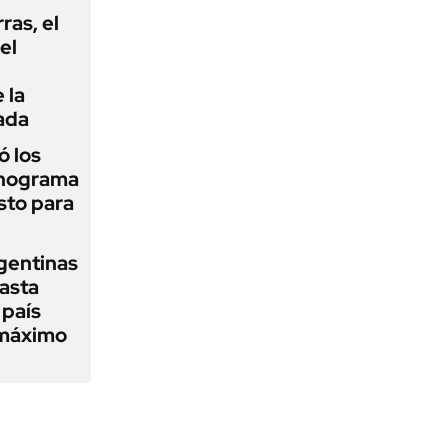
rras, el
el
 la
ada
 los
onograma
sto para
gentinas
asta
 país
 máximo