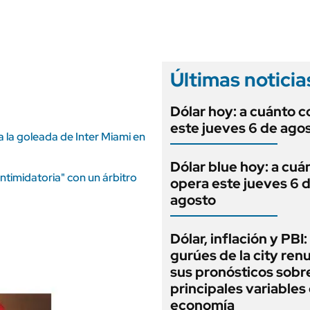
ANUARIO 2025
LIFESTYLE
EDICIÓN IMPRESA
AUTOS
Últimas noticia
Dólar hoy: a cuánto c
este jueves 6 de ago
a la goleada de Inter Miami en
Dólar blue hoy: a cuá
timidatoria" con un árbitro
opera este jueves 6 
agosto
Dólar, inflación y PBI:
gurúes de la city re
sus pronósticos sobre
principales variables 
economía