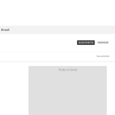
Brasil
SUSCRIBITE
INGRESÁ
SUMATE A LA COMUNIDAD
Newsletter
DE ÁMBITO
LES
ACCESO FULL - $1.800/MES
ES
CORPORATIVO - CONSULTAR
Si tenés dudas comunicate
con nosotros a
IOS
suscripciones@ambito.com.ar
Llamanos al (54) 11 4556-
9147/48 o
al (54) 11 4449-3256 de lunes a