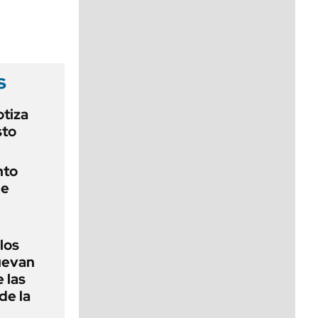
viernes de 10 a 18
s
otiza
sto
nto
de
 los
nuevan
 las
de la