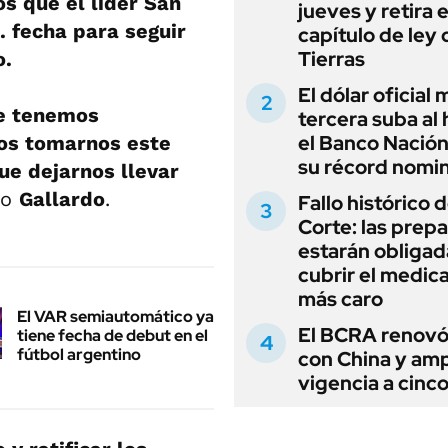
s que el líder San
jueves y retira e
. fecha para seguir
capítulo de ley 
Tierras
o.
El dólar oficial
ue tenemos
tercera suba al 
el Banco Nación
os tomarnos este
su récord nomin
ue dejarnos llevar
ijo
Gallardo
.
Fallo histórico d
Corte: las prep
estarán obligad
cubrir el medi
más caro
El VAR semiautomático ya
El BCRA renovó
tiene fecha de debut en el
fútbol argentino
con China y amp
vigencia a cinc