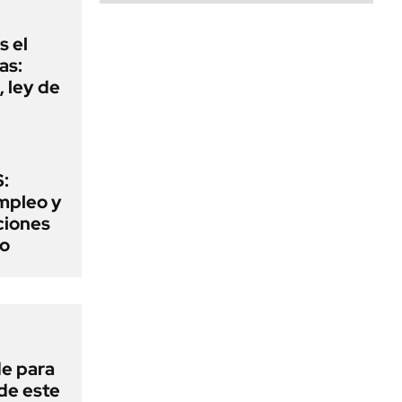
s el
as:
 ley de
:
mpleo y
aciones
to
de para
 de este