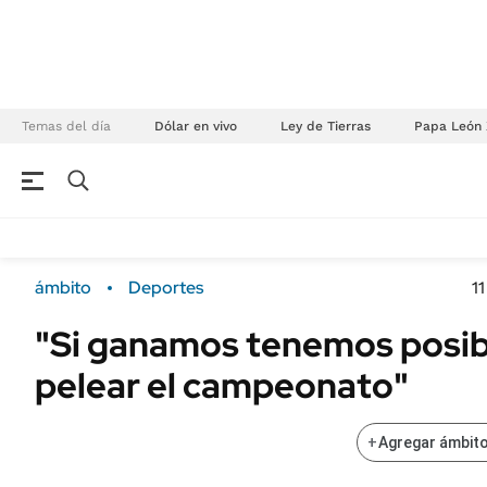
Temas del día
Dólar en vivo
Ley de Tierras
Papa León 
NEGOCIOS
ÚLTIMAS NOTICIAS
Especiales Ámbito
ECONOMÍA
ámbito
Deportes
1
Real Estate
Banco de Datos
"Si ganamos tenemos posib
Sustentabilidad
Campo
pelear el campeonato"
Seguros
FINANZAS
ENERGY REPORT
Dólar
+
Agregar ámbito
POLÍTICA
Mercados
Nacional