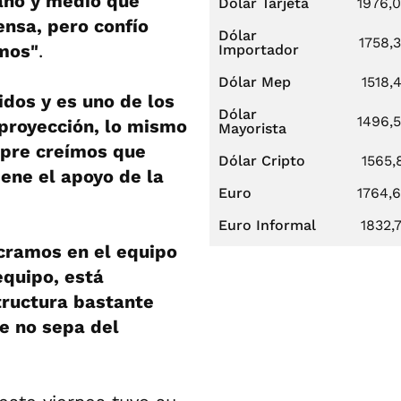
año y medio que
Dólar Tarjeta
1976,
nsa, pero confío
Dólar
1758,
emos"
.
Importador
Dólar Mep
1518,
dos y es uno de los
Dólar
1496,
 proyección, lo mismo
Mayorista
mpre creímos que
Dólar Cripto
1565,
iene el apoyo de la
Euro
1764,
Euro Informal
1832,
cramos en el equipo
equipo, está
tructura bastante
ue no sepa del