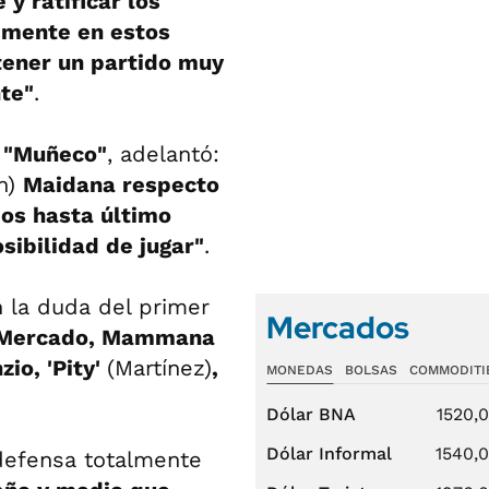
y ratificar los
emente en estos
tener un partido muy
nte"
.
l
"Muñeco"
, adelantó:
n)
Maidana respecto
mos hasta último
sibilidad de jugar"
.
n la duda del primer
Mercados
, Mercado, Mammana
io, 'Pity'
(Martínez)
,
MONEDAS
BOLSAS
COMMODITI
Dólar BNA
1520,
Dólar Informal
1540,
 defensa totalmente