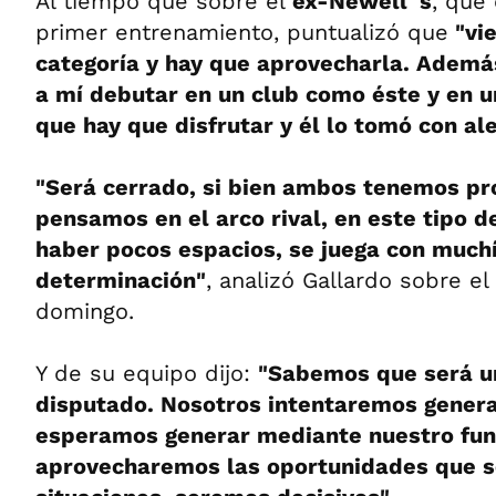
Al tiempo que sobre el
ex-Newell´s
, que
primer entrenamiento, puntualizó que
"vie
categoría y hay que aprovecharla. Adem
a mí debutar en un club como éste y en un
que hay que disfrutar y él lo tomó con ale
"Será cerrado, si bien ambos tenemos pr
pensamos en el arco rival, en este tipo d
haber pocos espacios, se juega con much
determinación"
, analizó Gallardo sobre e
domingo.
Y de su equipo dijo:
"Sabemos que será u
disputado. Nosotros intentaremos genera
esperamos generar mediante nuestro fun
aprovecharemos las oportunidades que se