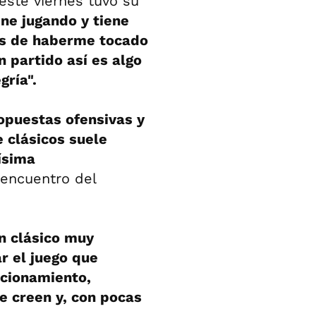
 este viernes tuvo su
ne jugando y tiene
ás de haberme tocado
 partido así es algo
gría".
opuestas ofensivas y
e clásicos suele
ísima
l encuentro del
n clásico muy
r el juego que
cionamiento,
 creen y, con pocas