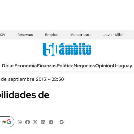
XIV
Reservas
Empleo
Monotributo
Javier Milei
Anuario autos 2026
Dólar
Economía
Finanzas
Política
Negocios
Opinión
Uruguay
TECNOLOGÍA
NOVEDADES FISCA
MÉXICO
1 de septiembre 2015 - 22:50
EDICTOS JUDICIAL
OPINIÓN
ilidades de
MULTAS
MUNDO
LICITACIONES
INFORMACIÓN GENERAL
CUADROS TARIFAR
ESPECTÁCULOS
 en
RECALL
DEPORTES