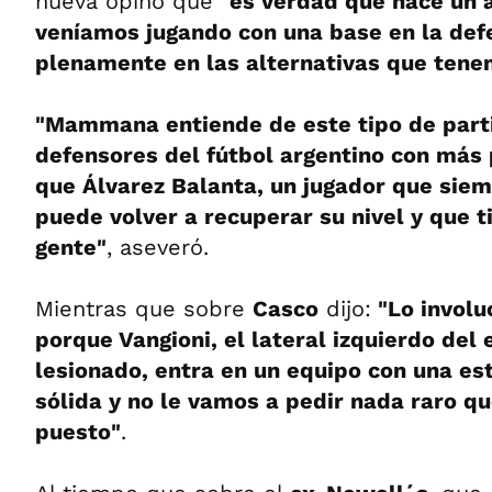
nueva opinó que
"es verdad que hace un 
veníamos jugando con una base en la defe
plenamente en las alternativas que ten
"Mammana entiende de este tipo de parti
defensores del fútbol argentino con más
que Álvarez Balanta, un jugador que sie
puede volver a recuperar su nivel y que t
gente"
, aseveró.
Mientras que sobre
Casco
dijo:
"Lo involu
porque Vangioni, el lateral izquierdo del 
lesionado, entra en un equipo con una es
sólida y no le vamos a pedir nada raro q
puesto"
.