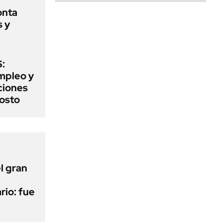
onta
s y
:
mpleo y
aciones
gosto
l gran
rio: fue