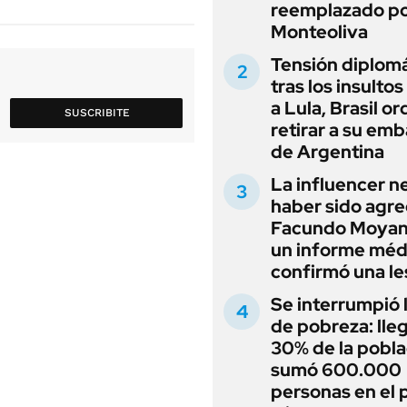
reemplazado p
Monteoliva
Tensión diplomá
tras los insultos
a Lula, Brasil o
SUSCRIBITE
retirar a su em
de Argentina
La influencer n
haber sido agre
Facundo Moyan
un informe méd
confirmó una le
Se interrumpió l
de pobreza: lleg
30% de la pobla
sumó 600.000
personas en el 