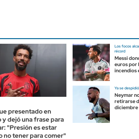
Los focos alca
récord
Messi donó
euros por 
incendios
Ya se despidió
Neymar no
retirarse d
diciembre
fue presentado en
 y dejó una frase para
ar: "Presión es estar
o no tener para comer"