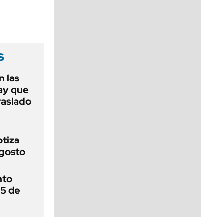
viernes de 10 a 18
s
 las
ay que
raslado
otiza
agosto
nto
 5 de