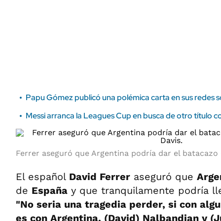
ÁMBITO DEBATE
Municipios
MEDIAKIT AMBITO DEBATE
URUGUAY
Papu Gómez publicó una polémica carta en sus redes so
Messi arranca la Leagues Cup en busca de otro título 
Ferrer aseguró que Argentina podría dar el batacazo e
El español
David Ferrer
aseguró que
Arge
de
España
y que tranquilamente podría ll
"No seria una tragedia perder, si con al
es con Argentina. (David) Nalbandian y (J