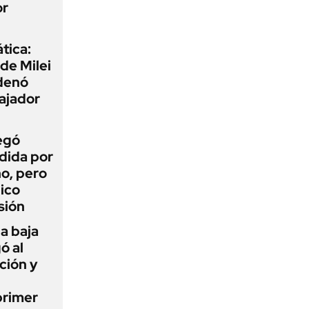
or
tica:
 de Milei
rdenó
bajador
egó
dida por
o, pero
ico
sión
a baja
ó al
ción y
primer