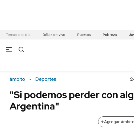
Temas del día
Dólar en vivo
Puertos
Pobreza
Jav
NEGOCIOS
ÚLTIMAS NOTICIAS
Especiales Ámbito
ECONOMÍA
ámbito
Deportes
2
Real Estate
Banco de Datos
"Si podemos perder con alg
Sustentabilidad
Campo
Argentina"
Seguros
FINANZAS
ENERGY REPORT
Dólar
+
Agregar ámbito
POLÍTICA
Mercados
Nacional