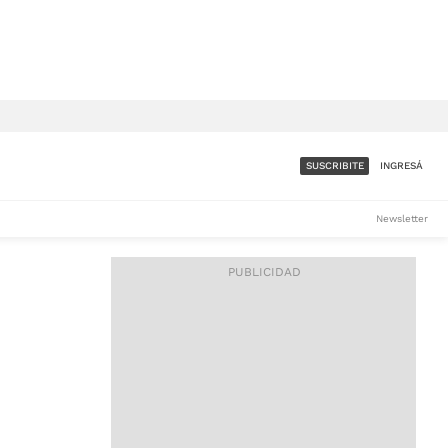
SUSCRIBITE
INGRESÁ
SUMATE A LA COMUNIDAD
Newsletter
DE ÁMBITO
LES
ACCESO FULL - $1.800/MES
ES
CORPORATIVO - CONSULTAR
Si tenés dudas comunicate
con nosotros a
IOS
suscripciones@ambito.com.ar
Llamanos al (54) 11 4556-
9147/48 o
al (54) 11 4449-3256 de lunes a