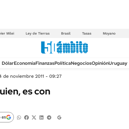
ier Milei
Ley de Tierras
Brasil
Tasas
Moyano
Anuario autos 2026
Dólar
Economía
Finanzas
Política
Negocios
Opinión
Uruguay
TECNOLOGÍA
NOVEDADES FISCA
MÉXICO
4 de noviembre 2011 - 09:27
EDICTOS JUDICIAL
OPINIÓN
uien, es con
MULTAS
MUNDO
LICITACIONES
INFORMACIÓN GENERAL
CUADROS TARIFAR
ESPECTÁCULOS
 en
RECALL
DEPORTES