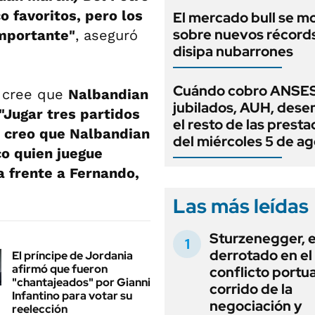
 favoritos, pero los
El mercado bull se m
sobre nuevos récord
importante"
, aseguró
disipa nubarrones
Cuándo cobro ANSES
 cree que
Nalbandian
jubilados, AUH, dese
"Jugar tres partidos
el resto de las prest
o creo que Nalbandian
del miércoles 5 de a
co quien juegue
a frente a Fernando,
Las más leídas
Sturzenegger, e
derrotado en el
El príncipe de Jordania
afirmó que fueron
conflicto portua
"chantajeados" por Gianni
corrido de la
Infantino para votar su
negociación y
reelección