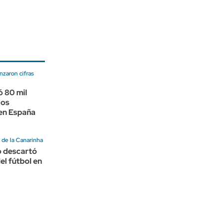
nzaron cifras
 80 mil
los
 en España
 de la Canarinha
 descartó
el fútbol en