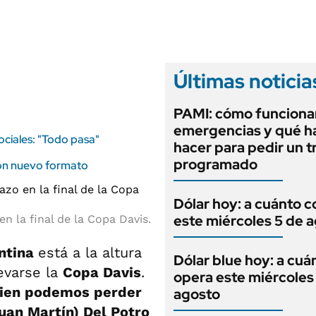
ANUARIO 2025
LIFESTYLE
EDICIÓN IMPRESA
AUTOS
Últimas noticia
PAMI: cómo funcionan
emergencias y qué h
ciales: "Todo pasa"
hacer para pedir un t
programado
con nuevo formato
Dólar hoy: a cuánto c
este miércoles 5 de 
n la final de la Copa Davis.
ntina
está a la altura
Dólar blue hoy: a cuá
evarse la
Copa Davis
.
opera este miércoles
guien podemos perder
agosto
uan Martín) Del Potro