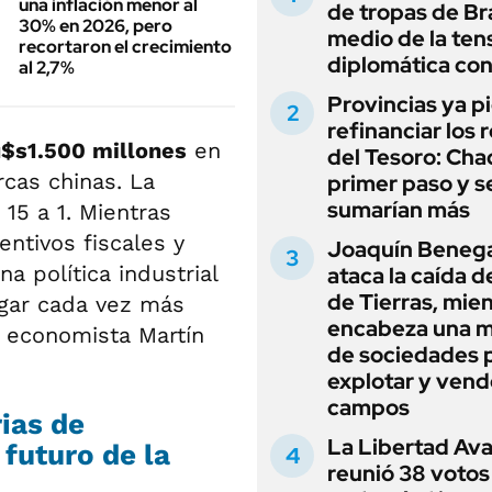
una inflación menor al
de tropas de Bra
30% en 2026, pero
medio de la ten
recortaron el crecimiento
diplomática con
al 2,7%
Provincias ya p
refinanciar los 
$s1.500 millones
en
del Tesoro: Chac
rcas chinas. La
primer paso y s
sumarían más
15 a 1. Mientras
ntivos fiscales y
Joaquín Beneg
a política industrial
ataca la caída de
de Tierras, mie
lugar cada vez más
encabeza una 
l economista Martín
de sociedades 
explotar y vend
campos
rias de
La Libertad Av
 futuro de la
reunió 38 votos