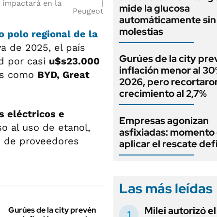
 impactará en la
mide la glucosa
Peugeot
automáticamente sin 
molestias
o polo regional de la
a de 2025, el país
Gurúes de la city pr
rd por casi
u$s23.000
inflación menor al 3
nos como
BYD, Great
2026, pero recortaron
crecimiento al 2,7%
s eléctricos e
Empresas agonizan
o al uso de etanol,
asfixiadas: momento
d de proveedores
aplicar el rescate def
Las más leídas
Milei autorizó e
Gurúes de la city prevén