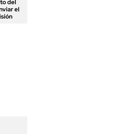
to del
viar el
isión