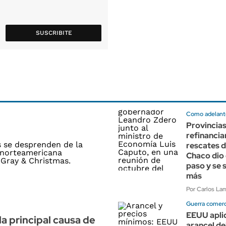
SUSCRIBITE
Como adelant
Provincias
refinancia
rescates d
Chaco dio 
paso y se 
más
Por Carlos Lam
Guerra comerc
EEUU apli
la principal causa de
arancel de