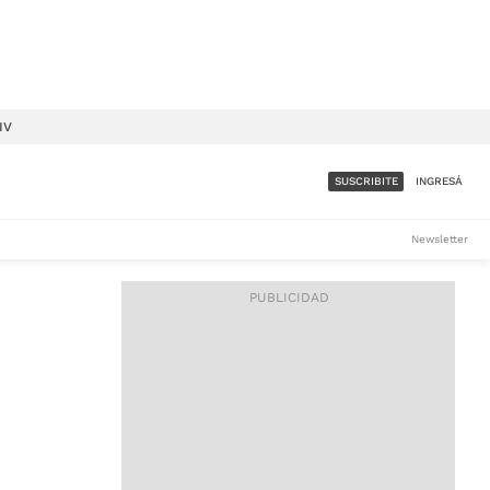
IV
SUSCRIBITE
INGRESÁ
SUMATE A LA COMUNIDAD
Newsletter
DE ÁMBITO
LES
ACCESO FULL - $1.800/MES
ES
CORPORATIVO - CONSULTAR
Si tenés dudas comunicate
con nosotros a
IOS
suscripciones@ambito.com.ar
Llamanos al (54) 11 4556-
9147/48 o
al (54) 11 4449-3256 de lunes a