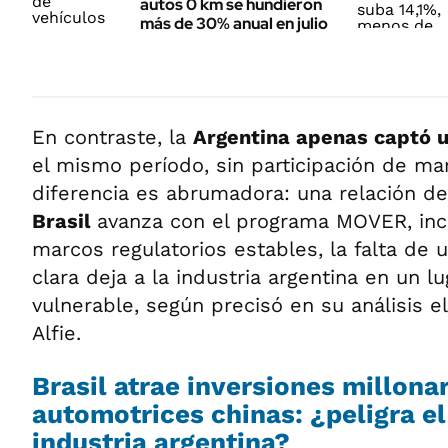
autos 0 km se hundieron
más de 30% anual en julio
En contraste, la
Argentina apenas captó u
el mismo período, sin participación de ma
diferencia es abrumadora: una relación de 
Brasil
avanza con el programa MOVER, ince
marcos regulatorios estables, la falta de un
clara deja a la industria argentina en un 
vulnerable, según precisó en su análisis e
Alfie.
Brasil atrae inversiones millona
automotrices chinas: ¿peligra el
industria argentina?