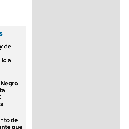
viernes de 10 a 18
s
ey de
e
licía
o Negro
ta
0
es
ento de
gente que