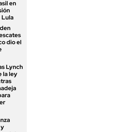
sil en
sión
 Lula
iden
rescates
o dio el
e
as Lynch
 la ley
ntras
madeja
para
er
anza
 y