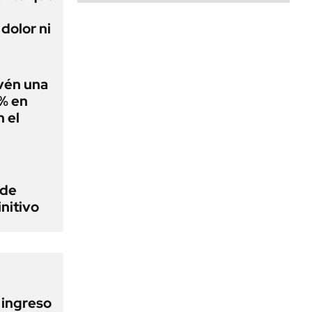
dolor ni
evén una
0% en
 el
 de
initivo
l ingreso