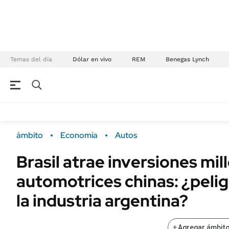
Temas del día
Dólar en vivo
REM
Benegas Lynch
NEGOCIOS
ÚLTIMAS NOTICIAS
Especiales Ámbito
ECONOMÍA
ámbito
Economía
Autos
Real Estate
Banco de Datos
Brasil atrae inversiones mil
Sustentabilidad
Campo
automotrices chinas: ¿pelig
Seguros
FINANZAS
ENERGY REPORT
la industria argentina?
Dólar
POLÍTICA
Mercados
+
Agregar ámbito
Nacional