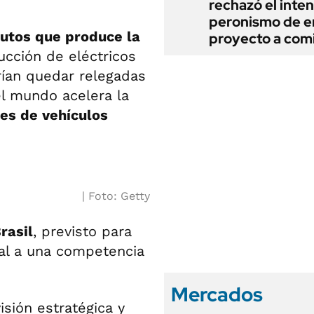
rechazó el inten
peronismo de en
autos que produce la
proyecto a com
ducción de eléctricos
drían quedar relegadas
el mundo acelera la
nes de vehículos
Foto: Getty
rasil
, previsto para
nal a una competencia
Mercados
sión estratégica y