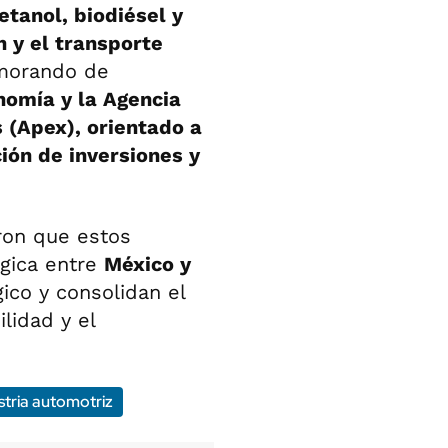
etanol, biodiésel y
n y el transporte
morando de
nomía y la Agencia
 (Apex), orientado a
ción de inversiones y
ron que estos
égica entre
México y
co y consolidan el
lidad y el
stria automotriz