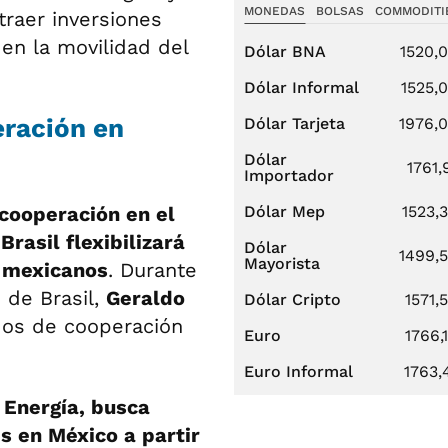
MONEDAS
BOLSAS
COMMODITI
traer inversiones
 en la movilidad del
Dólar BNA
1520,
Dólar Informal
1525,
eración en
Dólar Tarjeta
1976,
Dólar
1761,
Importador
cooperación en el
Dólar Mep
1523,
y
Brasil flexibilizará
Dólar
1499,
Mayorista
s mexicanos
. Durante
e de Brasil,
Geraldo
Dólar Cripto
1571,
dos de cooperación
Euro
1766,
Euro Informal
1763,
 Energía, busca
s en México a partir