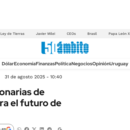
Ley de Tierras
Javier Milei
CEOs
Brasil
Papa León X
Anuario autos 2026
Dólar
Economía
Finanzas
Política
Negocios
Opinión
Uruguay
TECNOLOGÍA
NOVEDADES FISCA
MÉXICO
31 de agosto 2025 - 10:40
EDICTOS JUDICIAL
OPINIÓN
lonarias de
MULTAS
MUNDO
ra el futuro de
LICITACIONES
INFORMACIÓN GENERAL
CUADROS TARIFAR
ESPECTÁCULOS
RECALL
DEPORTES
 en