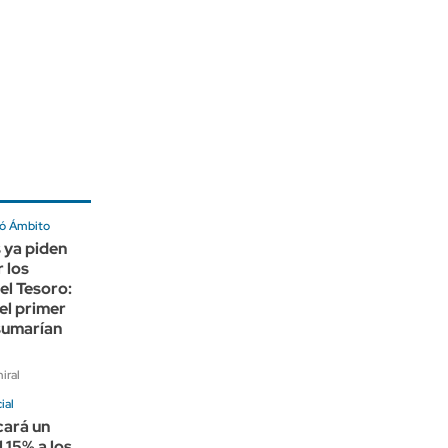
ó Ámbito
 ya piden
r los
el Tesoro:
el primer
sumarían
iral
ial
cará un
l 15% a los