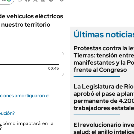
ANUARIO 2025
LIFESTYLE
EDICIÓN IMPRESA
AUTOS
e vehículos eléctricos
 nuestro territorio
Últimas noticia
Protestas contra la l
Tierras: tensión entr
manifestantes y la Po
Duración: 45 segundos
00:45
frente al Congreso
La Legislatura de Rí
aprobó el pase a plan
aciones amortiguaron el
permanente de 4.20
trabajadores estatal
bución?
El revolucionario inv
salud: el anillo inteli