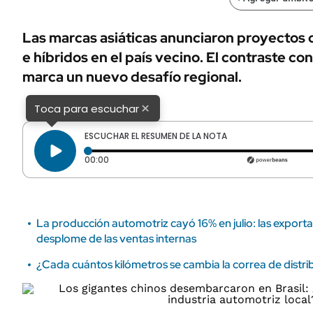
ÁMBITO DEBATE
Municipios
MEDIAKIT AMBITO DEBATE
Las marcas asiáticas anunciaron proyectos d
URUGUAY
e híbridos en el país vecino. El contraste con
marca un nuevo desafío regional.
×
Toca para escuchar
ESCUCHAR EL RESUMEN DE LA NOTA
Tiempo transcurrido: 0 segundos
00:00
La producción automotriz cayó 16% en julio: las export
desplome de las ventas internas
¿Cada cuántos kilómetros se cambia la correa de distri