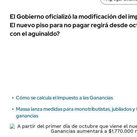
ÁMBITO DEBATE
Municipios
MEDIAKIT AMBITO DEBATE
El Gobierno oficializó la modificación del i
URUGUAY
El nuevo piso para no pagar regirá desde o
con el aguinaldo?
Cómo se calcula el Impuesto a las Ganancias
Massa lanza medidas para monotributistas, jubilados y
ganancias