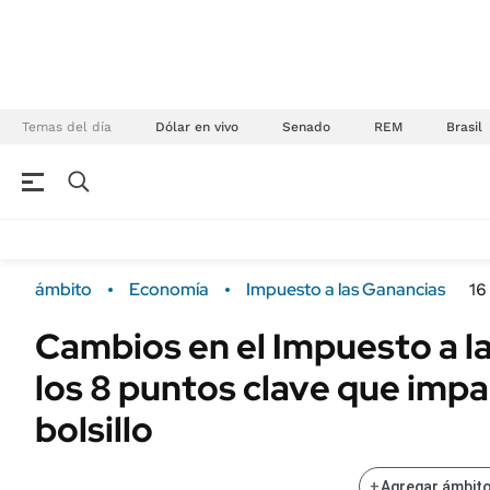
Temas del día
Dólar en vivo
Senado
REM
Brasil
NEGOCIOS
ÚLTIMAS NOTICIAS
Especiales Ámbito
ECONOMÍA
ámbito
Economía
Impuesto a las Ganancias
16
Real Estate
Banco de Datos
Cambios en el Impuesto a l
Sustentabilidad
Campo
los 8 puntos clave que impa
Seguros
FINANZAS
ENERGY REPORT
bolsillo
Dólar
POLÍTICA
Mercados
+
Agregar ámbito
Nacional