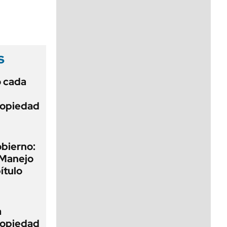
viernes de 10 a 18
s
ó cada
Propiedad
obierno:
 Manejo
ítulo
a
Propiedad