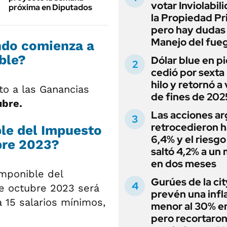
votar Inviolabil
próxima en Diputados
la Propiedad Pr
pero hay dudas
Manejo del fue
ndo comienza a
ble?
Dólar blue en p
cedió por sexta 
hilo y retornó a
o a las Ganancias
de fines de 202
ubre.
Las acciones ar
retrocedieron h
le del Impuesto
6,4% y el riesgo
bre 2023?
saltó 4,2% a un
en dos meses
imponible del
Gurúes de la cit
e octubre 2023 será
prevén una infl
a 15 salarios mínimos,
menor al 30% e
pero recortaron