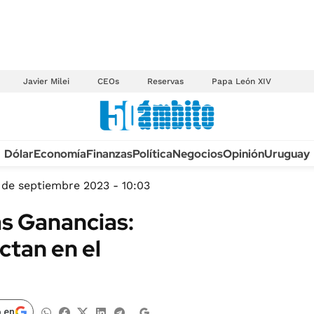
Javier Milei
CEOs
Reservas
Papa León XIV
Anuario autos 2026
Dólar
Economía
Finanzas
Política
Negocios
Opinión
Uruguay
TECNOLOGÍA
NOVEDADES FISCA
MÉXICO
 de septiembre 2023 - 10:03
EDICTOS JUDICIAL
OPINIÓN
as Ganancias:
MULTAS
MUNDO
ctan en el
LICITACIONES
INFORMACIÓN GENERAL
CUADROS TARIFAR
ESPECTÁCULOS
RECALL
DEPORTES
 en