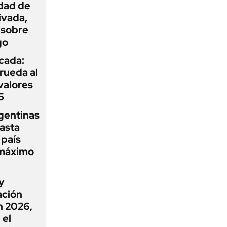
idad de
ivada,
 sobre
go
icada:
rueda al
 valores
5
gentinas
asta
 país
 máximo
y
ación
n 2026,
 el