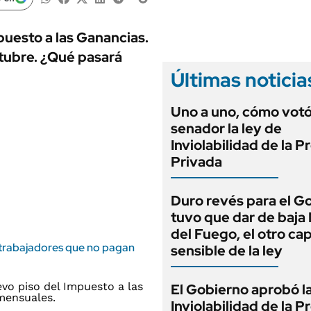
ANUARIO 2025
LIFESTYLE
EDICIÓN IMPRESA
AUTOS
mpuesto a las Ganancias.
ctubre. ¿Qué pasará
Últimas noticia
Uno a uno, cómo vot
senador la ley de
Inviolabilidad de la 
Privada
Duro revés para el G
tuvo que dar de baja
del Fuego, el otro cap
 trabajadores que no pagan
sensible de la ley
El Gobierno aprobó l
Inviolabilidad de la 