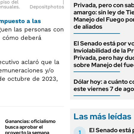
piso del
Privada, pero con sa
nsuales.
Depositphotos
amargo: sin ley de Tie
Manejo del Fuego por
mpuesto a las
de aliados
guen las personas con
ró cómo deberá
El Senado está por v
.
Inviolabilidad de la 
Privada, pero hay du
cutivo aclaró que la
sobre Manejo del fu
 remuneraciones y/o
 de octubre de 2023,
Dólar hoy: a cuánto c
este viernes 7 de ag
Las más leídas
Ganancias: oficialismo
busca aprobar el
El Senado está 
proyecto la semana