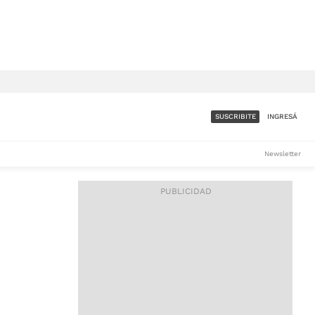
SUSCRIBITE
INGRESÁ
SUMATE A LA COMUNIDAD
Newsletter
DE ÁMBITO
LES
ACCESO FULL - $1.800/MES
ES
CORPORATIVO - CONSULTAR
Si tenés dudas comunicate
con nosotros a
IOS
suscripciones@ambito.com.ar
Llamanos al (54) 11 4556-
9147/48 o
al (54) 11 4449-3256 de lunes a