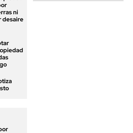
bor
rras ni
 desaire
otar
Propiedad
das
ego
otiza
osto
por