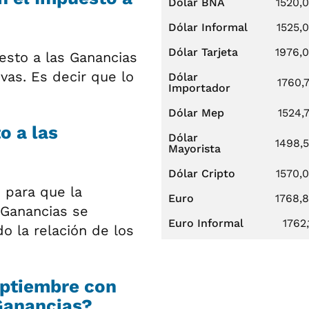
Dólar BNA
1520,
Dólar Informal
1525,
Dólar Tarjeta
1976,
esto a las Ganancias
vas. Es decir que lo
Dólar
1760,
Importador
Dólar Mep
1524,
o a las
Dólar
1498,
Mayorista
Dólar Cripto
1570,
 para que la
Euro
1768,
 Ganancias se
Euro Informal
1762,
o la relación de los
eptiembre con
Ganancias?