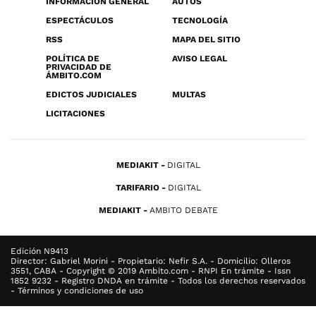
INFORMACIÓN GENERAL
AUTOS
ESPECTÁCULOS
TECNOLOGÍA
RSS
MAPA DEL SITIO
POLÍTICA DE
AVISO LEGAL
PRIVACIDAD DE
ÁMBITO.COM
EDICTOS JUDICIALES
MULTAS
LICITACIONES
MEDIAKIT
DIGITAL
TARIFARIO
DIGITAL
MEDIAKIT
AMBITO DEBATE
Edición N9413
Director: Gabriel Morini - Propietario: Nefir S.A. - Domicilio: Olleros
3551, CABA - Copyright © 2019 Ambito.com - RNPI En trámite - Issn
1852 9232 - Registro DNDA en trámite - Todos los derechos reservados
- Términos y condiciones de uso