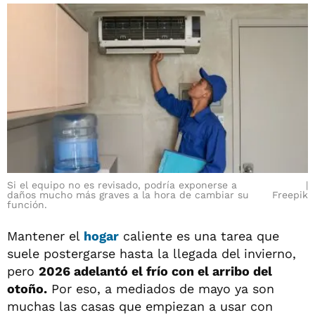
Si el equipo no es revisado, podría exponerse a
daños mucho más graves a la hora de cambiar su
Freepik
función.
Mantener el
hogar
caliente es una tarea que
suele postergarse hasta la llegada del invierno,
pero
2026 adelantó el frío con el arribo del
otoño.
Por eso, a mediados de mayo ya son
muchas las casas que empiezan a usar con