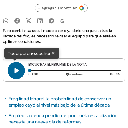
+ Agregar ámbito en
Para cambiar su uso al modo calor o ya darle una pausa tras la
llegada del frío, es necesario revisar el equipo para que esté en
óptimas condiciones.
×
Toca para escuchar
ESCUCHAR EL RESUMEN DE LA NOTA
Tiempo transcurrido: 0 segundos
Dura
00:00
00:45
Fragilidad laboral: la probabilidad de conservar un
empleo cayó al nivel más bajo de la última década
Empleo, la deuda pendiente: por qué la estabilización
necesita una nueva ola de reformas