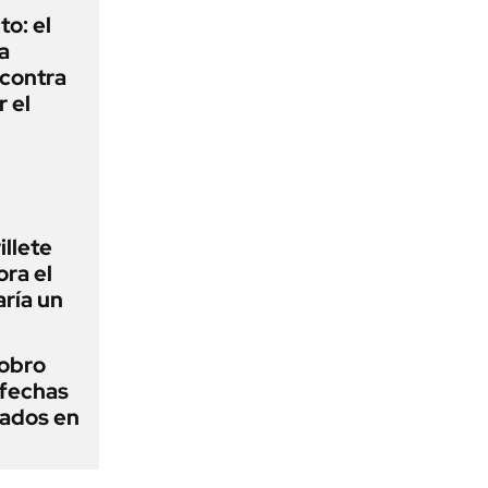
to: el
a
 contra
r el
illete
ora el
ría un
cobro
fechas
nados en