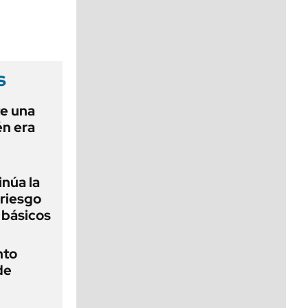
viernes de 10 a 18
s
e una
én era
inúa la
 riesgo
 básicos
nto
de