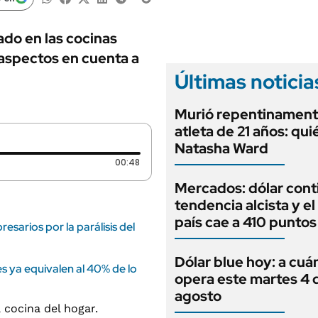
ANUARIO 2025
LIFESTYLE
EDICIÓN IMPRESA
AUTOS
ado en las cocinas
aspectos en cuenta a
Últimas noticia
Murió repentinament
atleta de 21 años: qui
Natasha Ward
Duración: 48 segundos
00:48
Mercados: dólar cont
tendencia alcista y el
país cae a 410 puntos
esarios por la parálisis del
Dólar blue hoy: a cuá
es ya equivalen al 40% de lo
opera este martes 4 
agosto