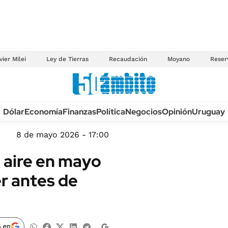
vier Milei
Ley de Tierras
Recaudación
Moyano
Reser
Anuario autos 2026
Dólar
Economía
Finanzas
Política
Negocios
Opinión
Uruguay
TECNOLOGÍA
NOVEDADES FISCA
MÉXICO
8 de mayo 2026 - 17:00
EDICTOS JUDICIAL
OPINIÓN
 aire en mayo
MULTAS
MUNDO
r antes de
LICITACIONES
INFORMACIÓN GENERAL
CUADROS TARIFAR
ESPECTÁCULOS
RECALL
DEPORTES
 en