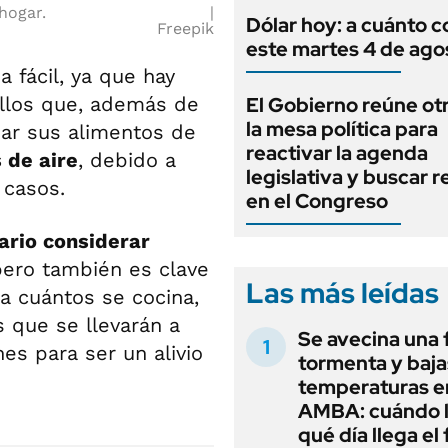
hogar.
Dólar hoy: a cuánto c
Freepik
este martes 4 de ago
 fácil, ya que hay
llos que, además de
El Gobierno reúne otr
la mesa política para
nar sus alimentos de
reactivar la agenda
 de aire
, debido a
legislativa y buscar 
 casos.
en el Congreso
ario considerar
, pero también es clave
Las más leídas
a cuántos se cocina,
s que se llevarán a
Se avecina una 
es para ser un alivio
tormenta y baja
temperaturas en
AMBA: cuándo l
qué día llega el 