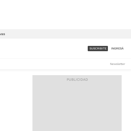
vas
SUSCRIBITE
INGRESÁ
SUMATE A LA COMUNIDAD
Newsletter
DE ÁMBITO
LES
ACCESO FULL - $1.800/MES
ES
CORPORATIVO - CONSULTAR
Si tenés dudas comunicate
con nosotros a
IOS
suscripciones@ambito.com.ar
Llamanos al (54) 11 4556-
9147/48 o
al (54) 11 4449-3256 de lunes a