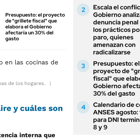
Escala el conflic
Gobierno analiz
Presupuesto: el proyecto
de "grillete fiscal" que
denuncia penal
elabora el Gobierno
los prácticos po
afectaría un 30% del
paro, quienes
gasto
amenazan con
radicalizarse
Presupuesto: el
proyecto de "gr
fiscal" que elab
as de los hogares.
Gobierno afecta
30% del gasto
Calendario de 
ire y cuáles son
ANSES agosto: 
para DNI termi
8 y 9
tencia interna que