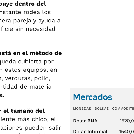
ibuye dentro del
nstante rodea los
era pareja y ayuda a
ficie sin necesidad
está en el método de
 queda cubierta por
En estos equipos, en
 verduras, pollo,
ntidad de materia
a.
Mercados
MONEDAS
BOLSAS
COMMODITI
 el tamaño del
piente más chico, el
Dólar BNA
1520,
aciones pueden salir
Dólar Informal
1540,