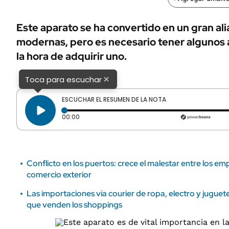
ÁMBITO DEBATE
Municipios
MEDIAKIT AMBITO DEBATE
Este aparato se ha convertido en un gran ali
URUGUAY
modernas, pero es necesario tener algunos 
la hora de adquirir uno.
×
Toca para escuchar
ESCUCHAR EL RESUMEN DE LA NOTA
Tiempo transcurrido: 0 segundos
00:00
Conflicto en los puertos: crece el malestar entre los empr
comercio exterior
Las importaciones vía courier de ropa, electro y juguet
que venden los shoppings