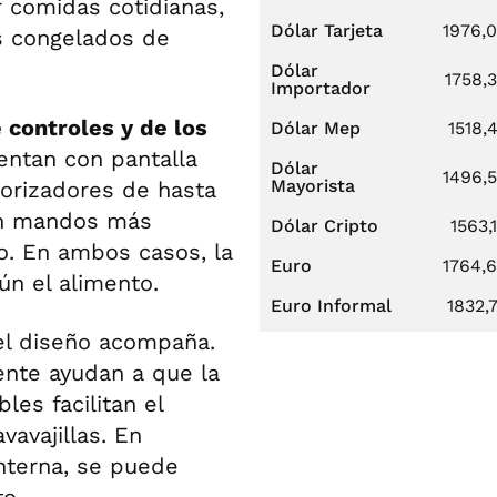
 comidas cotidianas,
Dólar Tarjeta
1976,
s congelados de
Dólar
1758,
Importador
controles y de los
Dólar Mep
1518,
ntan con pantalla
Dólar
1496,
Mayorista
porizadores de hasta
en mandos más
Dólar Cripto
1563,
o. En ambos casos, la
Euro
1764,
ún el alimento.
Euro Informal
1832,
l diseño acompaña.
ente ayudan a que la
es facilitan el
vavajillas. En
nterna, se puede