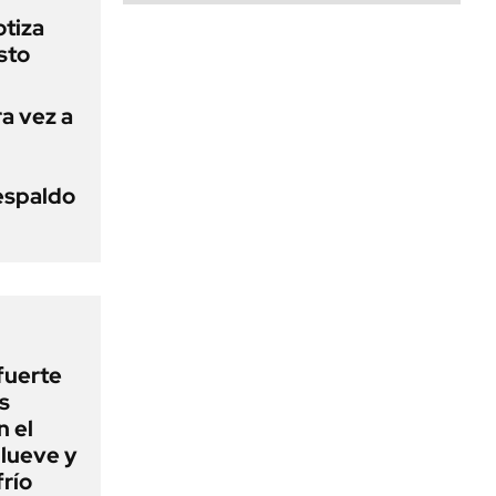
otiza
sto
a vez a
respaldo
fuerte
s
 el
lueve y
frío