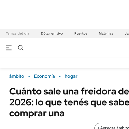
Temas del día
Dólar en vivo
Puertos
Malvinas
Ja
NEGOCIOS
ÚLTIMAS NOTICIAS
Especiales Ámbito
ECONOMÍA
ámbito
Economía
hogar
Real Estate
Banco de Datos
Cuánto sale una freidora de
Sustentabilidad
Campo
2026: lo que tenés que sabe
Seguros
FINANZAS
ENERGY REPORT
comprar una
Dólar
POLÍTICA
Mercados
+
Agregar ámbito
Nacional