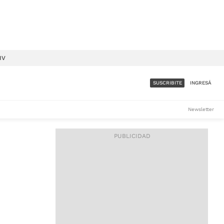
IV
SUSCRIBITE
INGRESÁ
SUMATE A LA COMUNIDAD
Newsletter
DE ÁMBITO
LES
ACCESO FULL - $1.800/MES
ES
CORPORATIVO - CONSULTAR
Si tenés dudas comunicate
con nosotros a
IOS
suscripciones@ambito.com.ar
Llamanos al (54) 11 4556-
9147/48 o
al (54) 11 4449-3256 de lunes a