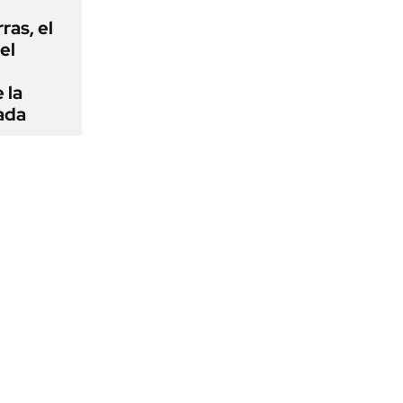
rras, el
el
 la
ada