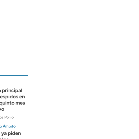
a principal
despidos en
quinto mes
vo
s Pollio
ó Ámbito
 ya piden