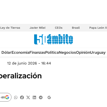
Ley de Tierras
Javier Milei
CEOs
Brasil
Papa León X
Anuario autos 2026
Dólar
Economía
Finanzas
Política
Negocios
Opinión
Uruguay
TECNOLOGÍA
NOVEDADES FISCA
MÉXICO
12 de junio 2026 - 16:44
EDICTOS JUDICIAL
OPINIÓN
beralización
MULTAS
MUNDO
LICITACIONES
INFORMACIÓN GENERAL
CUADROS TARIFAR
ESPECTÁCULOS
 en
RECALL
DEPORTES