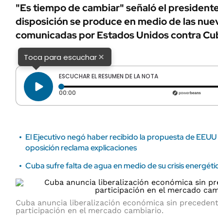
ÁMBITO DEBATE
"Es tiempo de cambiar" señaló el presidente
Municipios
disposición se produce en medio de las nue
MEDIAKIT AMBITO DEBATE
URUGUAY
comunicadas por Estados Unidos contra Cu
×
Toca para escuchar
ESCUCHAR EL RESUMEN DE LA NOTA
Tiempo transcurrido: 0 segundos
00:00
El Ejecutivo negó haber recibido la propuesta de EEUU 
oposición reclama explicaciones
Cuba sufre falta de agua en medio de su crisis energéti
Cuba anuncia liberalización económica sin precedent
participación en el mercado cambiario.