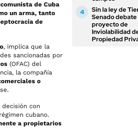
o comunista de Cuba
Sin la ley de Tie
mo un arma, tanto
Senado debate 
leptocracia de
proyecto de
Inviolabilidad de
Propiedad Priv
o
, implica que la
dades sancionadas por
ros
(OFAC) del
cia, la compañía
comerciales o
se.
a decisión con
 régimen cubano.
mente a propietarios