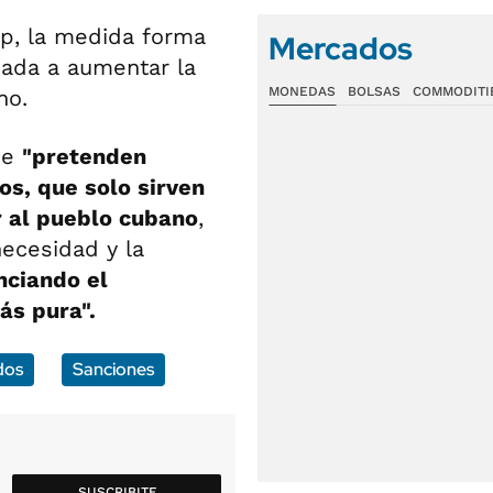
p, la medida forma
Mercados
nada a aumentar la
MONEDAS
BOLSAS
COMMODITI
no.
ue
"pretenden
os, que solo sirven
ar al pueblo cubano
,
necesidad y la
ciando el
ás pura".
dos
Sanciones
SUSCRIBITE