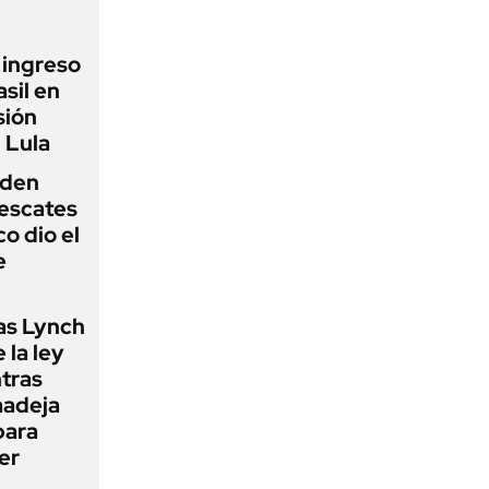
l ingreso
sil en
sión
 Lula
iden
rescates
o dio el
e
as Lynch
 la ley
ntras
madeja
para
er