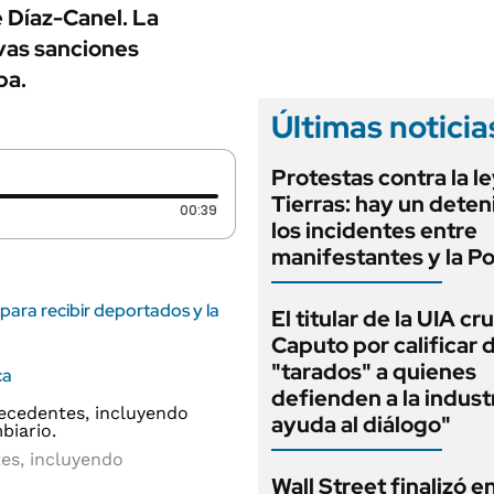
ANUARIO 2025
 Díaz-Canel. La
LIFESTYLE
EDICIÓN IMPRESA
vas sanciones
AUTOS
ba.
Últimas noticia
Protestas contra la l
Tierras: hay un deten
Duración: 39 segundos
00:39
los incidentes entre
manifestantes y la Po
para recibir deportados y la
El titular de la UIA cr
Caputo por calificar 
"tarados" a quienes
ca
defienden a la indust
ayuda al diálogo"
es, incluyendo
Wall Street finalizó e