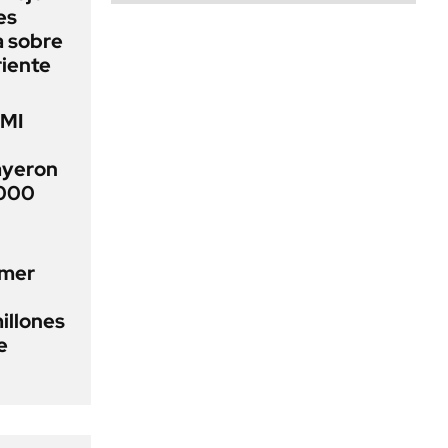
es
a sobre
riente
FMI
ayeron
.000
imer
illones
e