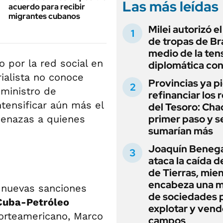
Las más leídas
acuerdo para recibir
migrantes cubanos
Milei autorizó e
de tropas de Bra
medio de la ten
o por la red social en
diplomática con
ialista no conoce
Provincias ya p
uministro de
refinanciar los 
tensificar aún más el
del Tesoro: Chac
primer paso y s
menazas a quienes
sumarían más
Joaquín Beneg
ataca la caída de
de Tierras, mie
encabeza una 
 nuevas sanciones
de sociedades 
Cuba-Petróleo
explotar y vend
norteamericano, Marco
campos