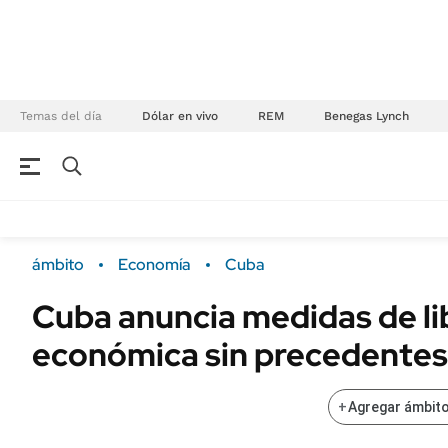
Temas del día
Dólar en vivo
REM
Benegas Lynch
NEGOCIOS
ÚLTIMAS NOTICIAS
Especiales Ámbito
ECONOMÍA
ámbito
Economía
Cuba
Real Estate
Banco de Datos
Cuba anuncia medidas de li
Sustentabilidad
Campo
económica sin precedentes
Seguros
FINANZAS
ENERGY REPORT
Dólar
+
Agregar ámbito
POLÍTICA
Mercados
Nacional