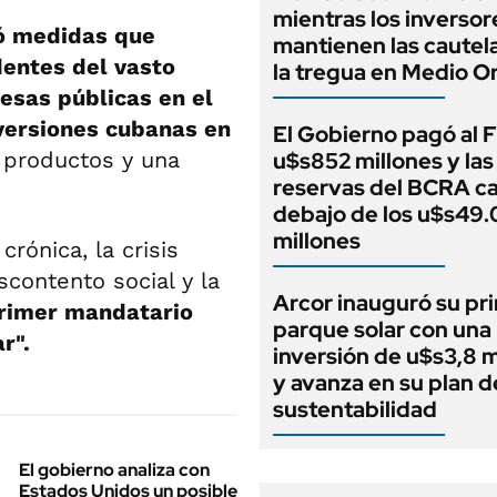
mientras los inversor
ó medidas que
mantienen las cautel
dentes del vasto
la tregua en Medio O
esas públicas en el
versiones cubanas en
El Gobierno pagó al 
s productos y una
u$s852 millones y las
reservas del BCRA c
debajo de los u$s49
millones
rónica, la crisis
scontento social y la
Arcor inauguró su pr
primer mandatario
parque solar con una
r".
inversión de u$s3,8 m
y avanza en su plan d
sustentabilidad
El gobierno analiza con
Estados Unidos un posible