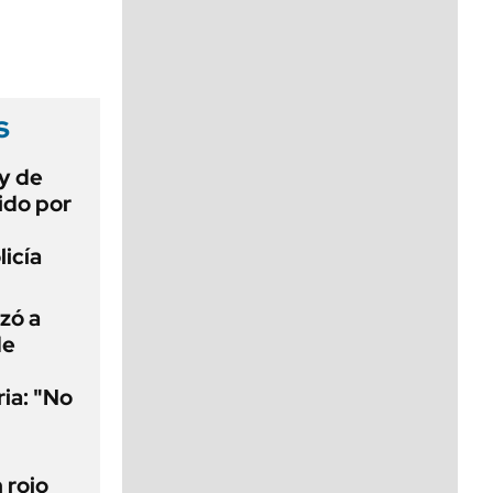
viernes de 10 a 18
s
ey de
ido por
licía
uzó a
de
ria: "No
n rojo